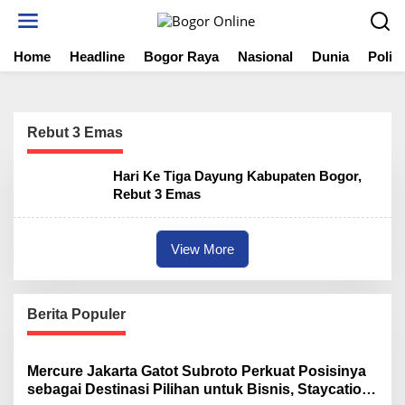
S
k
i
Home
Headline
Bogor Raya
Nasional
Dunia
Politi
p
t
o
c
o
Rebut 3 Emas
n
t
Hari Ke Tiga Dayung Kabupaten Bogor,
e
Rebut 3 Emas
n
t
View More
Berita Populer
Mercure Jakarta Gatot Subroto Perkuat Posisinya
sebagai Destinasi Pilihan untuk Bisnis, Staycation,