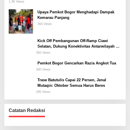
Meeting, dan Kuliner di Jakarta Selatan
1.3K Views
Upaya Pemkot Bogor Menghadapi Dampak
Kemarau Panjang
360 Views
Kick Off Pembangunan Off-Ramp Ciawi
Selatan, Dukung Konektivitas Antarwilayah di
Bogor Selatan
350 Views
Pemkot Bogor Gencarkan Razia Angkot Tua
300 Views
Trase Batutulis Capai 22 Persen, Jenal
Mutaqin: Oktober Semua Harus Beres
295 Views
Catatan Redaksi