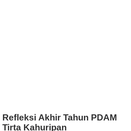
Tekankan Integritas dan Ketahanan Energi
Upaya Pemkot Bogor Menghadapi Dampak Kemarau Panjang
Pengelolaan Sampah Berbasis Waste to Energy Butuh Kolaborasi
Semua Pihak
PWI, KONI, KNPI, Kadin, dan Blackcats Gelar Nobar Final Piala
Dunia 2026 Bersama Walikota Bogor
Infrastruktur, Transportasi, dan Mobilitas di Bawah Nahkoda
Dedie-Jenal
Kota dan Kabupaten Bogor Percepat Persiapan Pembangunan
PSEL Bogor Raya
DPRD Kota Bogor Soroti Jalan Kotor Akibat Proyek Trase Baru
Batutulis
Refleksi Akhir Tahun PDAM
Tirta Kahuripan