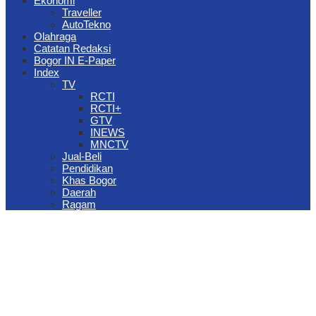
Ekonomi
Traveller
AutoTekno
Olahraga
Catatan Redaksi
Bogor IN E-Paper
Index
TV
RCTI
RCTI+
GTV
INEWS
MNCTV
Jual-Beli
Pendidikan
Khas Bogor
Daerah
Ragam
The Jungle Waterpark Bogor Kembali Raih Top Brand Award 2026
DPRD Kota Bogor Evaluasi DTSEN Bansos Pasca Ground
Checking
Muscab VII Hiswana Migas Bogor Digelar, Dedie Rachim