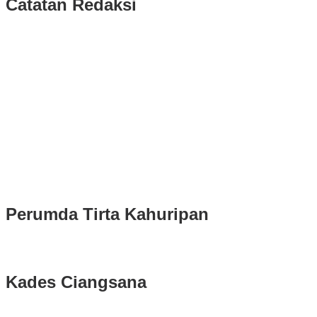
Catatan Redaksi
Puluhan Ribu Masyarakat Bumi Tegar Beriman, Sambut Sukacita
Kedatangan Bupati Rudy Susmanto dan Wakil Bupati Bogor Ade
Ruhandi
Rudy Susmanto dan Ade Ruhandi Resmi Dilantik Presiden
Prabowo Sebagai Bupati Bogor dan Wakil Bupati Bogor Periode
2025-2030
Longsor di Sukajaya, Logistik Hasil Pemungutan Suara Pilkada
Serentak 2024 di Kabupaten Bogor Belum Bisa di Angkut ke PPS
Perumda Tirta Kahuripan
Kades Ciangsana