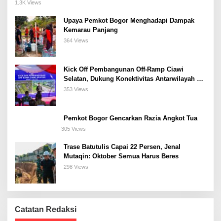
Meeting, dan Kuliner di Jakarta Selatan
1.3K Views
Upaya Pemkot Bogor Menghadapi Dampak
Kemarau Panjang
364 Views
Kick Off Pembangunan Off-Ramp Ciawi
Selatan, Dukung Konektivitas Antarwilayah di
Bogor Selatan
353 Views
Pemkot Bogor Gencarkan Razia Angkot Tua
305 Views
Trase Batutulis Capai 22 Persen, Jenal
Mutaqin: Oktober Semua Harus Beres
298 Views
Catatan Redaksi