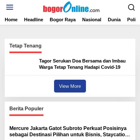
S
k
i
Home
Headline
Bogor Raya
Nasional
Dunia
Politi
p
t
o
c
o
Tetap Tenang
n
t
Tagor Serukan Doa Bersama dan Imbau
e
Warga Tetap Tenang Hadapi Covid-19
n
t
View More
Berita Populer
Mercure Jakarta Gatot Subroto Perkuat Posisinya
sebagai Destinasi Pilihan untuk Bisnis, Staycation,