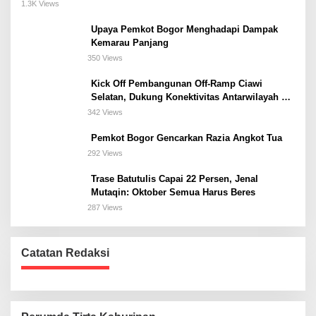
Meeting, dan Kuliner di Jakarta Selatan
1.3K Views
Upaya Pemkot Bogor Menghadapi Dampak
Kemarau Panjang
350 Views
Kick Off Pembangunan Off-Ramp Ciawi
Selatan, Dukung Konektivitas Antarwilayah di
Bogor Selatan
342 Views
Pemkot Bogor Gencarkan Razia Angkot Tua
292 Views
Trase Batutulis Capai 22 Persen, Jenal
Mutaqin: Oktober Semua Harus Beres
287 Views
Catatan Redaksi