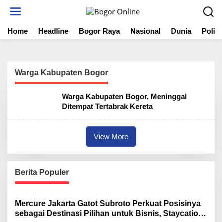
S
k
i
Home
Headline
Bogor Raya
Nasional
Dunia
Politi
p
t
o
c
o
Warga Kabupaten Bogor
n
t
Warga Kabupaten Bogor, Meninggal
e
Ditempat Tertabrak Kereta
n
t
View More
Berita Populer
Mercure Jakarta Gatot Subroto Perkuat Posisinya
sebagai Destinasi Pilihan untuk Bisnis, Staycation,