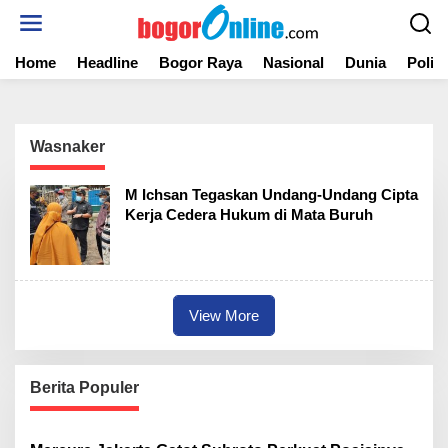
S
k
i
Home
Headline
Bogor Raya
Nasional
Dunia
Politi
p
t
o
c
o
Wasnaker
n
t
M Ichsan Tegaskan Undang-Undang Cipta
e
Kerja Cedera Hukum di Mata Buruh
n
t
View More
Berita Populer