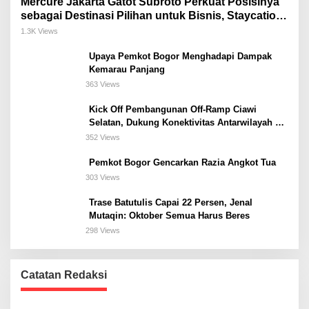
Mercure Jakarta Gatot Subroto Perkuat Posisinya
sebagai Destinasi Pilihan untuk Bisnis, Staycation,
Meeting, dan Kuliner di Jakarta Selatan
1.3K Views
Upaya Pemkot Bogor Menghadapi Dampak
Kemarau Panjang
363 Views
Kick Off Pembangunan Off-Ramp Ciawi
Selatan, Dukung Konektivitas Antarwilayah di
Bogor Selatan
352 Views
Pemkot Bogor Gencarkan Razia Angkot Tua
303 Views
Trase Batutulis Capai 22 Persen, Jenal
Mutaqin: Oktober Semua Harus Beres
298 Views
Catatan Redaksi