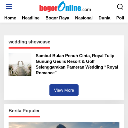
S
k
i
Home
Headline
Bogor Raya
Nasional
Dunia
Politi
p
t
o
c
o
wedding showcase
n
t
Sambut Bulan Penuh Cinta, Royal Tulip
e
Gunung Geulis Resort & Golf
n
Selenggarakan Pameran Wedding “Royal
t
Romance”
View More
Berita Populer