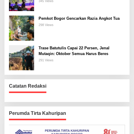
Bogor Selatan
345 Views
Pemkot Bogor Gencarkan Razia Angkot Tua
298 Views
Trase Batutulis Capai 22 Persen, Jenal
Mutaqin: Oktober Semua Harus Beres
291 Views
Catatan Redaksi
Perumda Tirta Kahuripan