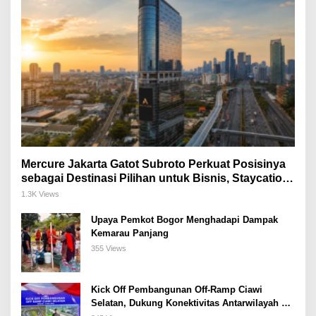
Mercure Jakarta Gatot Subroto Perkuat Posisinya
sebagai Destinasi Pilihan untuk Bisnis, Staycation,
Meeting, dan Kuliner di Jakarta Selatan
1.3K Views
Upaya Pemkot Bogor Menghadapi Dampak
Kemarau Panjang
355 Views
Kick Off Pembangunan Off-Ramp Ciawi
Selatan, Dukung Konektivitas Antarwilayah di