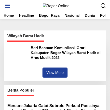
S
k
i
Home
Headline
Bogor Raya
Nasional
Dunia
Politi
p
t
o
c
o
Wilayah Barat Hadir
n
t
Beri Bantuan Komunikasi, Orari
e
Kabupaten Bogor Wilayah Barat Hadir di
n
Arus Mudik 2022
t
View More
Berita Populer
Mercure Jakarta Gatot Subroto Perkuat Posisinya