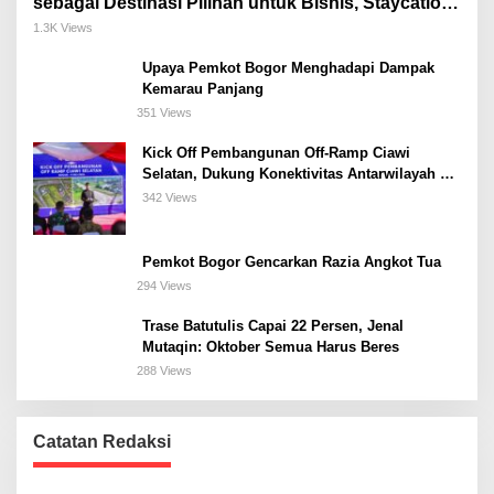
sebagai Destinasi Pilihan untuk Bisnis, Staycation,
Meeting, dan Kuliner di Jakarta Selatan
1.3K Views
Upaya Pemkot Bogor Menghadapi Dampak
Kemarau Panjang
351 Views
Kick Off Pembangunan Off-Ramp Ciawi
Selatan, Dukung Konektivitas Antarwilayah di
Bogor Selatan
342 Views
Pemkot Bogor Gencarkan Razia Angkot Tua
294 Views
Trase Batutulis Capai 22 Persen, Jenal
Mutaqin: Oktober Semua Harus Beres
288 Views
Catatan Redaksi