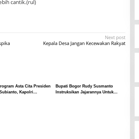
bih cantik.(rul)
Next post
spika
Kepala Desa Jangan Kecewakan Rakyat
ogram Asta Cita Presiden
Bupati Bogor Rudy Susmanto
ubianto, Kapolri
Instruksikan Jajarannya Untuk
n 100.000 Rumah Subsidi
Dirikan Posko Penanganan
onel Polri
Bencana di Empat Wilayah Ini