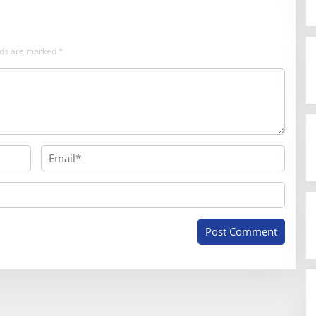
elds are marked
*