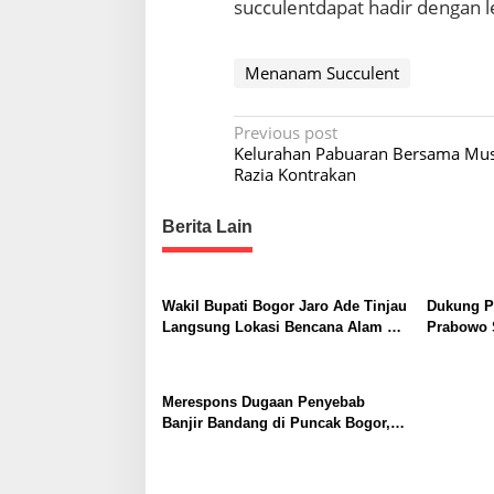
succulentdapat hadir dengan le
R
u
m
a
Menanam Succulent
h
P
Previous post
Kelurahan Pabuaran Bersama Mu
o
Razia Kontrakan
s
t
Berita Lain
n
a
Wakil Bupati Bogor Jaro Ade Tinjau
Dukung Pr
v
Langsung Lokasi Bencana Alam di
Prabowo S
i
Dua Wilayah Kecamatan Ini
Canangka
bagi Pers
g
Merespons Dugaan Penyebab
a
Banjir Bandang di Puncak Bogor,
t
Gubernur Jabar Bakal Evaluasi
BUMD Jaswita, Slamet Mulyadi:
i
Kami Tunggu Gebrakannya