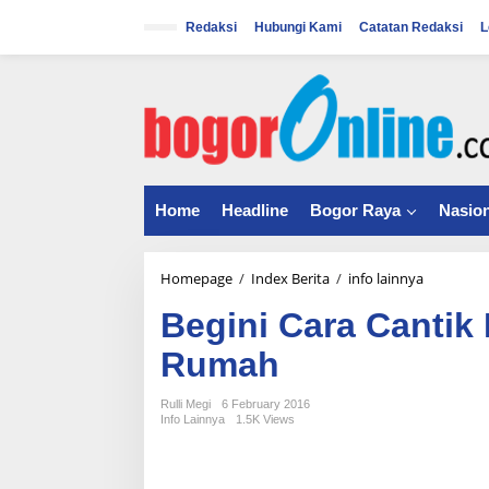
S
k
Redaksi
Hubungi Kami
Catatan Redaksi
L
i
p
t
o
c
o
n
t
Home
Headline
Bogor Raya
Nasion
e
n
t
Homepage
/
Index Berita
/
info lainnya
B
e
Begini Cara Cantik
g
i
Rumah
n
i
C
Rulli Megi
6 February 2016
Info Lainnya
1.5K Views
a
r
a
C