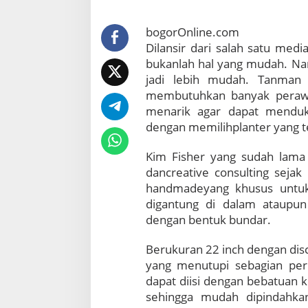
a
n
bogorOnline.com
t
Dilansir dari salah satu me
i
bukanlah hal yang mudah. Na
k
M
jadi lebih mudah. Tanman 
e
membutuhkan banyak perawata
n
menarik agar dapat menduku
a
dengan memilihplanter yang t
n
a
Kim Fisher yang sudah lama t
m
S
dancreative consulting seja
u
handmadeyang khusus untuk 
c
digantung di dalam ataupun
c
dengan bentuk bundar.
u
l
e
Berukuran 22 inch dengan disc
n
yang menutupi sebagian perm
t
dapat diisi dengan bebatuan ke
D
sehingga mudah dipindahka
i