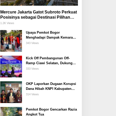
Mercure Jakarta Gatot Subroto Perkuat
Posisinya sebagai Destinasi Pilihan
untuk Bisnis, Staycation, Meeting, dan
1.2K Views
Kuliner di Jakarta Selatan
Upaya Pemkot Bogor
Menghadapi Dampak Kemarau
Panjang
343 Views
Kick Off Pembangunan Off-
Ramp Ciawi Selatan, Dukung
Konektivitas Antarwilayah di
333 Views
Bogor Selatan
OKP Laporkan Dugaan Korupsi
Dana Hibah KNPI Kabupaten
Bogor Tahun Anggaran 2025 Ke
314 Views
Kejaksaan
Pemkot Bogor Gencarkan Razia
Angkot Tua