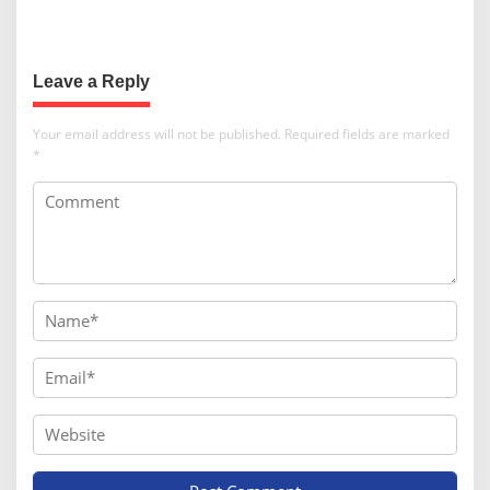
Demokrasi, Tapi Pengkritik
Disetop, Tender Politik
Dihantam Balik
Presiden
Leave a Reply
Your email address will not be published.
Required fields are marked
*