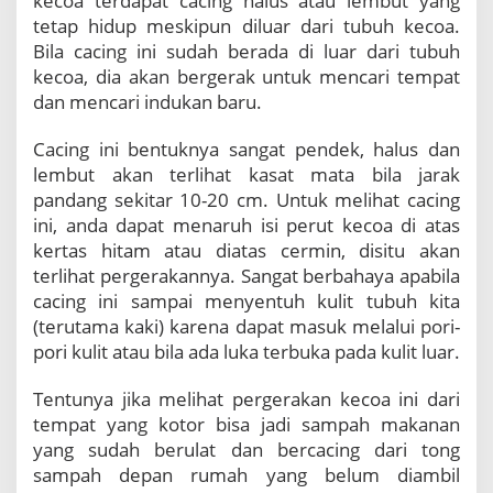
kecoa terdapat cacing halus atau lembut yang
o
tetap hidup meskipun diluar dari tubuh kecoa.
a
Bila cacing ini sudah berada di luar dari tubuh
S
a
kecoa, dia akan bergerak untuk mencari tempat
m
dan mencari indukan baru.
p
a
Cacing ini bentuknya sangat pendek, halus dan
i
lembut akan terlihat kasat mata bila jarak
I
pandang sekitar 10-20 cm. Untuk melihat cacing
s
i
ini, anda dapat menaruh isi perut kecoa di atas
P
kertas hitam atau diatas cermin, disitu akan
e
terlihat pergerakannya. Sangat berbahaya apabila
r
cacing ini sampai menyentuh kulit tubuh kita
u
t
(terutama kaki) karena dapat masuk melalui pori-
n
pori kulit atau bila ada luka terbuka pada kulit luar.
y
a
Tentunya jika melihat pergerakan kecoa ini dari
K
tempat yang kotor bisa jadi sampah makanan
e
yang sudah berulat dan bercacing dari tong
l
u
sampah depan rumah yang belum diambil
a