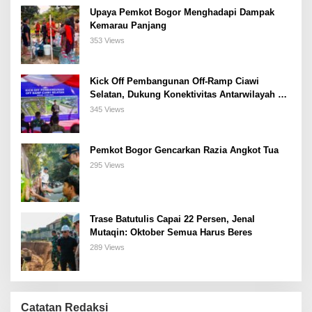
Upaya Pemkot Bogor Menghadapi Dampak
Kemarau Panjang
353 Views
Kick Off Pembangunan Off-Ramp Ciawi
Selatan, Dukung Konektivitas Antarwilayah di
Bogor Selatan
345 Views
Pemkot Bogor Gencarkan Razia Angkot Tua
295 Views
Trase Batutulis Capai 22 Persen, Jenal
Mutaqin: Oktober Semua Harus Beres
289 Views
Catatan Redaksi