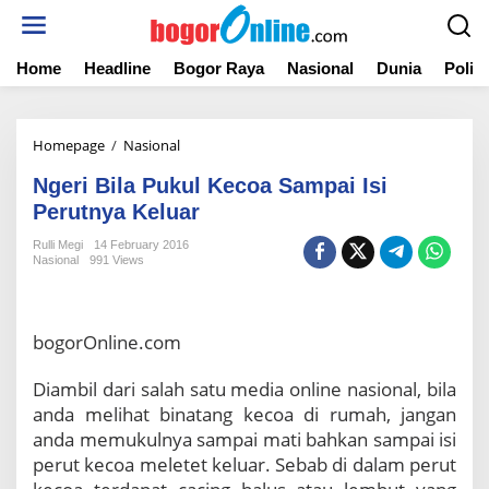
S
k
i
Home
Headline
Bogor Raya
Nasional
Dunia
Politi
p
t
o
c
Homepage
/
Nasional
N
o
g
n
Ngeri Bila Pukul Kecoa Sampai Isi
e
t
r
Perutnya Keluar
e
i
n
Rulli Megi
14 February 2016
B
t
Nasional
991 Views
i
l
a
P
bogorOnline.com
u
k
Diambil dari salah satu media online nasional, bila
u
anda melihat binatang kecoa di rumah, jangan
l
K
anda memukulnya sampai mati bahkan sampai isi
e
perut kecoa meletet keluar. Sebab di dalam perut
c