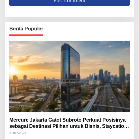
Berita Populer
Mercure Jakarta Gatot Subroto Perkuat Posisinya
sebagai Destinasi Pilihan untuk Bisnis, Staycation,
Meeting, dan Kuliner di Jakarta Selatan
1.3K Views