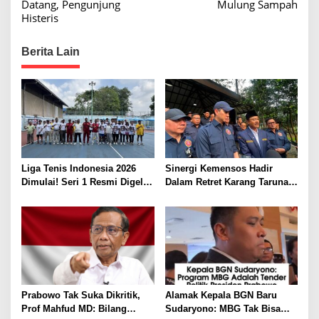
o
Datang, Pengunjung
Mulung Sampah
s
Histeris
t
Berita Lain
n
a
v
i
g
a
Liga Tenis Indonesia 2026
Sinergi Kemensos Hadir
t
Dimulai! Seri 1 Resmi Digelar
Dalam Retret Karang Taruna
i
di Jakarta Timur
Di Sentul
o
n
Prabowo Tak Suka Dikritik,
Alamak Kepala BGN Baru
Prof Mahfud MD: Bilang
Sudaryono: MBG Tak Bisa