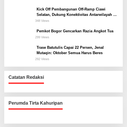
Kick Off Pembangunan Off-Ramp Ciawi
Selatan, Dukung Konektivitas Antarwilayah di
Bogor Selatan
348 Views
Pemkot Bogor Gencarkan Razia Angkot Tua
299 Views
Trase Batutulis Capai 22 Persen, Jenal
Mutaqin: Oktober Semua Harus Beres
292 Views
Catatan Redaksi
Perumda Tirta Kahuripan