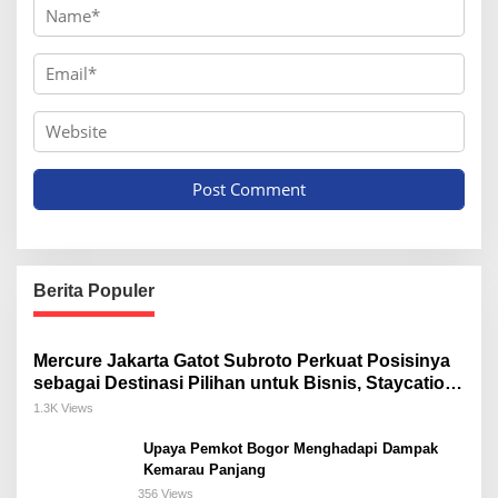
Berita Populer
Mercure Jakarta Gatot Subroto Perkuat Posisinya
sebagai Destinasi Pilihan untuk Bisnis, Staycation,
Meeting, dan Kuliner di Jakarta Selatan
1.3K Views
Upaya Pemkot Bogor Menghadapi Dampak
Kemarau Panjang
356 Views