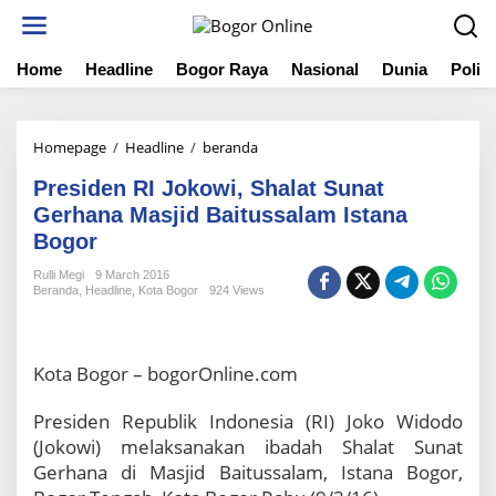
S
k
i
Home
Headline
Bogor Raya
Nasional
Dunia
Politi
p
t
o
c
Homepage
/
Headline
/
beranda
P
o
r
n
Presiden RI Jokowi, Shalat Sunat
e
t
s
Gerhana Masjid Baitussalam Istana
e
i
Bogor
n
d
t
e
Rulli Megi
9 March 2016
Beranda
,
Headline
,
Kota Bogor
924 Views
n
R
I
J
Kota Bogor – bogorOnline.com
o
k
Presiden Republik Indonesia (RI) Joko Widodo
o
w
(Jokowi) melaksanakan ibadah Shalat Sunat
i
Gerhana di Masjid Baitussalam, Istana Bogor,
,