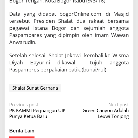
Bogor Tengah, Kota Bogor Rabu (9/3/16).
S
h
Data yang didapat bogorOnline.com, di Masjid
a
tersebut Presiden Shalat dua rakaat bersama
l
a
pegawai Istana Bogor dan sejumlah anggota
t
Paspampares yang dipimpin oleh imam Wawan
S
Anwarudin.
u
n
Setelah selesai Shalat Jokowi kembali ke Wisma
a
t
Diyah Bayurini dikawal tujuh anggota
G
Paspampres berpakaian batik.(bunai/rul)
e
r
h
Shalat Sunat Gerhana
a
n
a
P
Previous post
Next post
M
PK KAMMI Perjuangan UIK
Green Canyon Adalah
o
a
Punya Ketua Baru
Leuwi Tonjong
s
s
j
t
Berita Lain
i
d