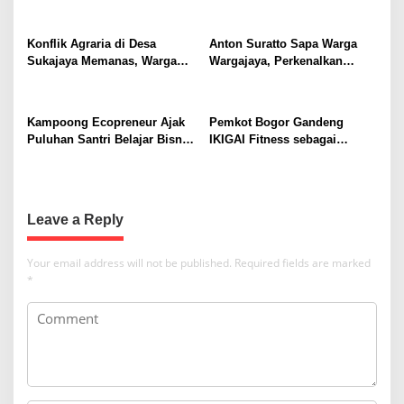
n
B
a
a
Konflik Agraria di Desa
Anton Suratto Sapa Warga
i
v
Sukajaya Memanas, Warga
Wargajaya, Perkenalkan
t
i
Desak Penggusuran
Solusi Digital untuk
u
Dihentikan
Pelayanan Publik
s
g
s
Kampoong Ecopreneur Ajak
Pemkot Bogor Gandeng
a
a
Puluhan Santri Belajar Bisnis
IKIGAI Fitness sebagai
l
t
Gratis
Official Gym Partner untuk
a
Perkuat Pembinaan dan
i
m
Recovery Atlet
I
o
Leave a Reply
s
n
t
a
Your email address will not be published.
Required fields are marked
n
*
a
B
o
g
o
r