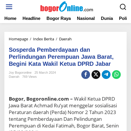
S
k
i
Home
Headline
Bogor Raya
Nasional
Dunia
Politi
p
t
o
c
Homepage
/
Index Berita
/
Daerah
S
o
o
n
Sosperda Pemberdayaan dan
s
t
p
Perlindungan Perempuan Jawa Barat,
e
e
Begini Kata Wakil Ketua DPRD Jabar
n
r
t
d
Joy Bogoronline
25 March 2024
Daerah
769 Views
a
P
e
m
Bogor, Bogoronline.com –
Wakil Ketua DPRD
b
Jawa Barat Achmad Ru’yat menggelar sosialisasi
e
r
Peraturan daerah (Perda) Nomor 2 Tahun 2023
d
tentang Pemberdayaan Dan Pelindungan
a
Perempuan di Kedai Fatimah, Bogor Barat, Senin
y