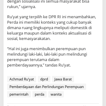
dengan sosialisasi ini semua masyarakat bisa
u
rukun,” ujarnya.
a
n
Ru’yat yang terpilih ke DPR RI ini menambahkan,
J
Perda ini memiliki konteks yang cukup banyak
a
w
dimana ruang lingkupnya meliputi domestik di
a
keluarga maupun dalam konteks aktualisasi di
B
sosial, kemasyarakatan.
a
r
“Hal ini juga menimbulkan perempuan pun
a
t
melindungi laki-laki, laki-laki pun melindungi
,
perempuan terutama dalam
B
pemberdayaannya,” tandas Ru’yat.
e
g
i
Achmad Ru'yat
dprd
Jawa Barat
n
i
Pemberdayaan dan Perlindungan Perempuan
K
a
pemerintah
perda
wanita
t
a