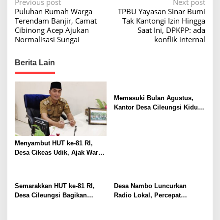
P
Previous post
Next post
W
Puluhan Rumah Warga
TPBU Yayasan Sinar Bumi
a
o
Terendam Banjir, Camat
Tak Kantongi Izin Hingga
k
s
Cibinong Acep Ajukan
Saat Ini, DPKPP: ada
i
Normalisasi Sungai
konflik internal
l
t
K
n
e
Berita Lain
t
a
u
v
a
i
Memasuki Bulan Agustus,
D
Kantor Desa Cileungsi Kidul
g
P
Tampil Beda
R
a
D
t
Menyambut HUT ke-81 RI,
J
i
Desa Cikeas Udik, Ajak Warga
a
Kibarkan Merah Putih
o
b
a
n
Semarakkan HUT ke-81 RI,
Desa Nambo Luncurkan
r
Desa Cileungsi Bagikan
Radio Lokal, Percepat
Bendera Merah Putih ke
Informasi Warga
Warga