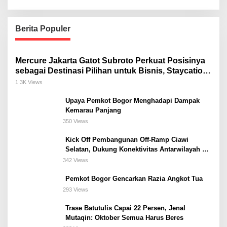
Berita Populer
Mercure Jakarta Gatot Subroto Perkuat Posisinya
sebagai Destinasi Pilihan untuk Bisnis, Staycation,
Meeting, dan Kuliner di Jakarta Selatan
1.3K Views
Upaya Pemkot Bogor Menghadapi Dampak
Kemarau Panjang
350 Views
Kick Off Pembangunan Off-Ramp Ciawi
Selatan, Dukung Konektivitas Antarwilayah di
Bogor Selatan
342 Views
Pemkot Bogor Gencarkan Razia Angkot Tua
293 Views
Trase Batutulis Capai 22 Persen, Jenal
Mutaqin: Oktober Semua Harus Beres