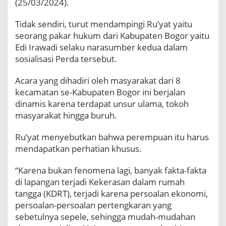
(25/03/2024).
a
a
Tidak sendiri, turut mendampingi Ru’yat yaitu
n
d
seorang pakar hukum dari Kabupaten Bogor yaitu
a
Edi Irawadi selaku narasumber kedua dalam
n
sosialisasi Perda tersebut.
P
e
Acara yang dihadiri oleh masyarakat dari 8
r
l
kecamatan se-Kabupaten Bogor ini berjalan
i
dinamis karena terdapat unsur ulama, tokoh
n
masyarakat hingga buruh.
d
u
Ru’yat menyebutkan bahwa perempuan itu harus
n
mendapatkan perhatian khusus.
g
a
n
“Karena bukan fenomena lagi, banyak fakta-fakta
P
di lapangan terjadi Kekerasan dalam rumah
e
tangga (KDRT), terjadi karena persoalan ekonomi,
r
persoalan-persoalan pertengkaran yang
e
m
sebetulnya sepele, sehingga mudah-mudahan
p