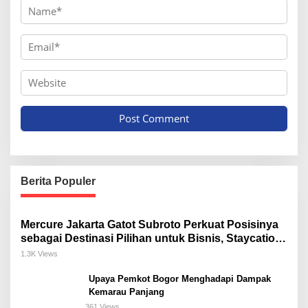
Berita Populer
Mercure Jakarta Gatot Subroto Perkuat Posisinya
sebagai Destinasi Pilihan untuk Bisnis, Staycation,
Meeting, dan Kuliner di Jakarta Selatan
1.3K Views
Upaya Pemkot Bogor Menghadapi Dampak
Kemarau Panjang
361 Views