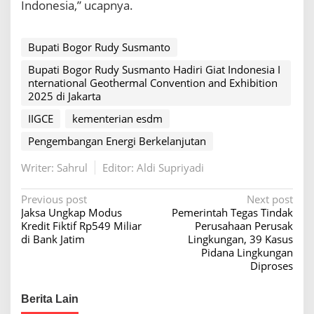
Indonesia,” ucapnya.
t
a
n
I
Bupati Bogor Rudy Susmanto
I
Bupati Bogor Rudy Susmanto Hadiri Giat Indonesia I
G
nternational Geothermal Convention and Exhibition
C
2025 di Jakarta
E
2
IIGCE
kementerian esdm
0
2
Pengembangan Energi Berkelanjutan
5
Writer: Sahrul
Editor: Aldi Supriyadi
P
Previous post
Next post
Jaksa Ungkap Modus
Pemerintah Tegas Tindak
o
Kredit Fiktif Rp549 Miliar
Perusahaan Perusak
s
di Bank Jatim
Lingkungan, 39 Kasus
Pidana Lingkungan
t
Diproses
n
a
Berita Lain