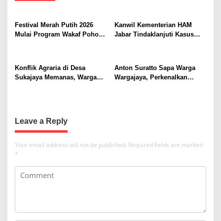
v
i
Festival Merah Putih 2026
Kanwil Kementerian HAM
g
Mulai Program Wakaf Pohon
Jabar Tindaklanjuti Kasus
a
Alpukat untuk Rumah Ibadah
Sukajaya, Dorong
Penyelesaian Konflik
t
Berkeadilan
Konflik Agraria di Desa
Anton Suratto Sapa Warga
i
Sukajaya Memanas, Warga
Wargajaya, Perkenalkan
o
Desak Penggusuran
Solusi Digital untuk
Dihentikan
Pelayanan Publik
n
Leave a Reply
Your email address will not be published.
Required fields are marked
*