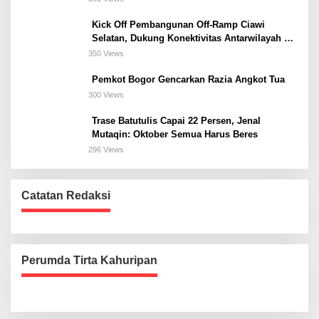
Kick Off Pembangunan Off-Ramp Ciawi
Selatan, Dukung Konektivitas Antarwilayah di
Bogor Selatan
350 Views
Pemkot Bogor Gencarkan Razia Angkot Tua
300 Views
Trase Batutulis Capai 22 Persen, Jenal
Mutaqin: Oktober Semua Harus Beres
296 Views
Catatan Redaksi
Perumda Tirta Kahuripan