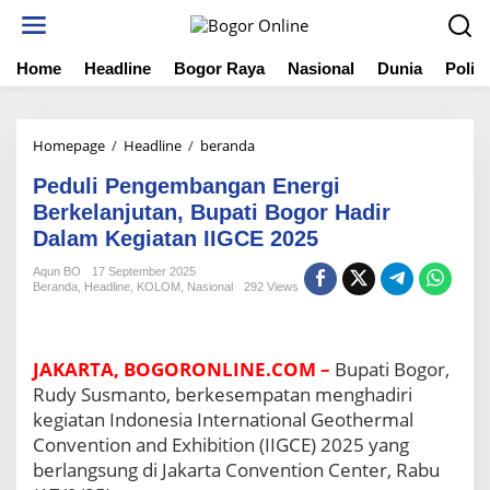
S
k
i
Home
Headline
Bogor Raya
Nasional
Dunia
Politi
p
t
o
c
Homepage
/
Headline
/
beranda
P
o
e
n
Peduli Pengembangan Energi
d
t
u
Berkelanjutan, Bupati Bogor Hadir
e
l
Dalam Kegiatan IIGCE 2025
n
i
t
P
Aqun BO
17 September 2025
Beranda
,
Headline
,
KOLOM
,
Nasional
292 Views
e
n
g
e
JAKARTA, BOGORONLINE.COM –
Bupati Bogor,
m
Rudy Susmanto, berkesempatan menghadiri
b
a
kegiatan Indonesia International Geothermal
n
Convention and Exhibition (IIGCE) 2025 yang
g
berlangsung di Jakarta Convention Center, Rabu
a