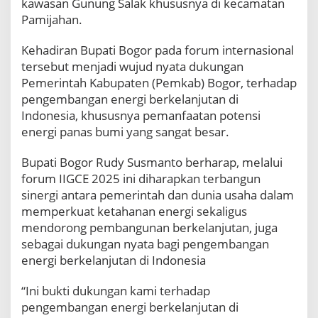
kawasan Gunung Salak khususnya di kecamatan
a
Pamijahan.
t
i
Kehadiran Bupati Bogor pada forum internasional
B
tersebut menjadi wujud nyata dukungan
o
g
Pemerintah Kabupaten (Pemkab) Bogor, terhadap
o
pengembangan energi berkelanjutan di
r
Indonesia, khususnya pemanfaatan potensi
H
energi panas bumi yang sangat besar.
a
d
i
Bupati Bogor Rudy Susmanto berharap, melalui
r
forum IIGCE 2025 ini diharapkan terbangun
D
sinergi antara pemerintah dan dunia usaha dalam
a
memperkuat ketahanan energi sekaligus
l
mendorong pembangunan berkelanjutan, juga
a
m
sebagai dukungan nyata bagi pengembangan
K
energi berkelanjutan di Indonesia
e
g
“Ini bukti dukungan kami terhadap
i
pengembangan energi berkelanjutan di
a