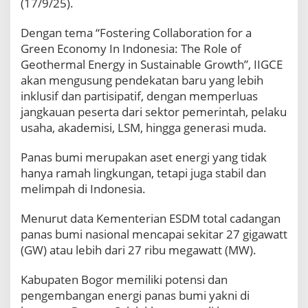
(17/9/25).
n
E
Dengan tema “Fostering Collaboration for a
n
e
Green Economy In Indonesia: The Role of
r
Geothermal Energy in Sustainable Growth”, IIGCE
g
akan mengusung pendekatan baru yang lebih
i
inklusif dan partisipatif, dengan memperluas
B
jangkauan peserta dari sektor pemerintah, pelaku
e
r
usaha, akademisi, LSM, hingga generasi muda.
k
e
Panas bumi merupakan aset energi yang tidak
l
hanya ramah lingkungan, tetapi juga stabil dan
a
melimpah di Indonesia.
n
j
u
Menurut data Kementerian ESDM total cadangan
t
panas bumi nasional mencapai sekitar 27 gigawatt
a
(GW) atau lebih dari 27 ribu megawatt (MW).
n
,
Kabupaten Bogor memiliki potensi dan
B
u
pengembangan energi panas bumi yakni di
p