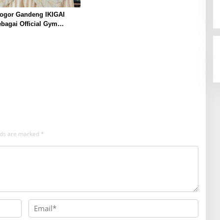
ogor Gandeng IKIGAI
ebagai Official Gym
ntuk Perkuat Pembinaan
ery Atlet
elds are marked
*