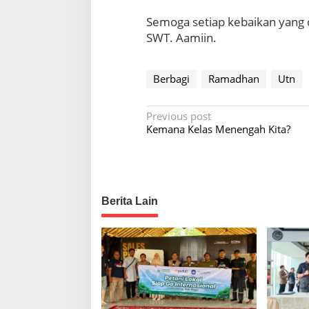
a
Semoga setiap kebaikan yang di
:
S
SWT. Aamiin.
a
l
i
Berbagi
Ramadhan
Utn
n
g
P
P
Previous post
e
Kemana Kelas Menengah Kita?
o
d
u
s
l
t
i
n
d
Berita Lain
a
a
n
v
S
a
i
l
g
i
n
a
g