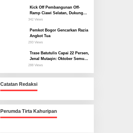
Kick Off Pembangunan Off-
Ramp Ciawi Selatan, Dukung
Konektivitas Antarwilayah di
342 Views
Bogor Selatan
Pemkot Bogor Gencarkan Razia
Angkot Tua
293 Views
Trase Batutulis Capai 22 Persen,
Jenal Mutaqin: Oktober Semua
Harus Beres
288 Views
Catatan Redaksi
Perumda Tirta Kahuripan