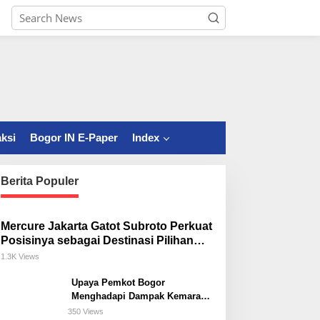
ksi
Bogor IN E-Paper
Index
Berita Populer
Mercure Jakarta Gatot Subroto Perkuat
Posisinya sebagai Destinasi Pilihan
untuk Bisnis, Staycation, Meeting, dan
1.3K Views
Kuliner di Jakarta Selatan
Upaya Pemkot Bogor
Menghadapi Dampak Kemarau
Panjang
350 Views