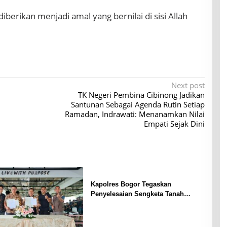
berikan menjadi amal yang bernilai di sisi Allah
Next post
TK Negeri Pembina Cibinong Jadikan
Santunan Sebagai Agenda Rutin Setiap
Ramadan, Indrawati: Menanamkan Nilai
Empati Sejak Dini
Kapolres Bogor Tegaskan
Penyelesaian Sengketa Tanah
Tamansari Harus Lewat Jalur
Hukum Damai