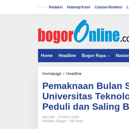
S
k
Redaksi
Hubungi Kami
Catatan Redaksi
L
i
p
t
o
c
o
n
t
Home
Headline
Bogor Raya
Nasion
e
n
t
Homepage
/
Headline
P
e
Pemaknaan Bulan S
m
a
Universitas Teknolo
k
n
Peduli dan Saling 
a
a
n
Aqun BO
14 March 2026
Headline
,
Ragam
209 Views
B
u