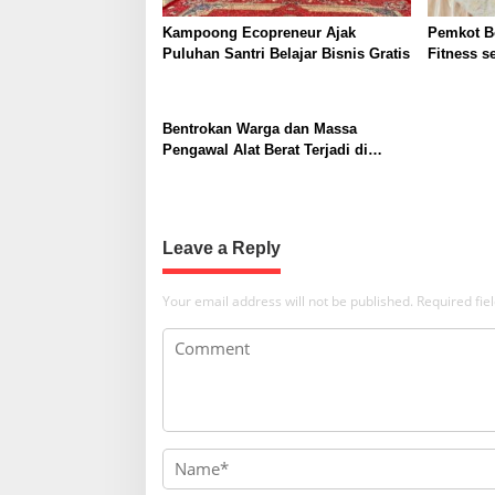
t
B
e
i
Kampoong Ecopreneur Ajak
Pemkot B
r
Puluhan Santri Belajar Bisnis Gratis
Fitness s
o
b
Partner u
a
n
dan Recov
g
i
Bentrokan Warga dan Massa
Pengawal Alat Berat Terjadi di
Sukajaya, Belasan Orang Terluka
Leave a Reply
Your email address will not be published.
Required fi