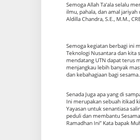
e
Semoga Allah Ta’ala selalu m
r
ilmu, pahala, dan amal jariyah 
s
Aldilla Chandra, S.E., M.M., C
i
t
a
s
T
Semoga kegiatan berbagi ini m
e
Teknologi Nusantara dan kita 
k
mendatang UTN dapat terus me
n
menjangkau lebih banyak mas
o
l
dan kebahagiaan bagi sesama.
o
g
i
Senada Juga apa yang di samp
N
Ini merupakan sebuah itikad ki
u
Yayasan untuk senantiasa sali
s
a
peduli dan membantu Sesama 
n
Ramadhan Ini” Kata bapak Muh
t
a
r