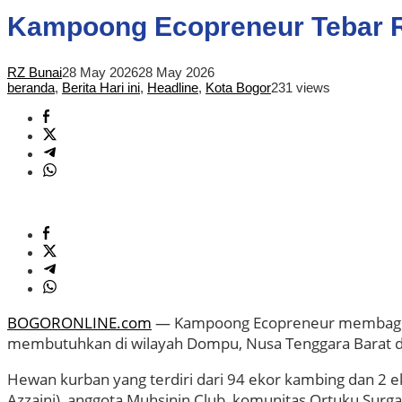
Kampoong Ecopreneur Tebar Ri
RZ Bunai
28 May 2026
28 May 2026
beranda
,
Berita Hari ini
,
Headline
,
Kota Bogor
231 views
BOGORONLINE.com
— Kampoong Ecopreneur membagikan
membutuhkan di wilayah Dompu, Nusa Tenggara Barat da
Hewan kurban yang terdiri dari 94 ekor kambing dan 2
Azzaini), anggota Muhsinin Club, komunitas Ortuku Sur