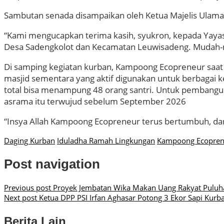
Sambutan senada disampaikan oleh Ketua Majelis Ulam
“Kami mengucapkan terima kasih, syukron, kepada Yay
Desa Sadengkolot dan Kecamatan Leuwisadeng. Mudah-
Di samping kegiatan kurban, Kampoong Ecopreneur saat 
masjid sementara yang aktif digunakan untuk berbagai
total bisa menampung 48 orang santri. Untuk pembangun
asrama itu terwujud sebelum September 2026
“Insya Allah Kampoong Ecopreneur terus bertumbuh, dan
Daging Kurban
Iduladha Ramah Lingkungan
Kampoong Ecopren
Post navigation
Previous post
Proyek Jembatan Wika Makan Uang Rakyat Puluhan 
Next post
Ketua DPP PSI Irfan Aghasar Potong 3 Ekor Sapi Kurb
Berita Lain