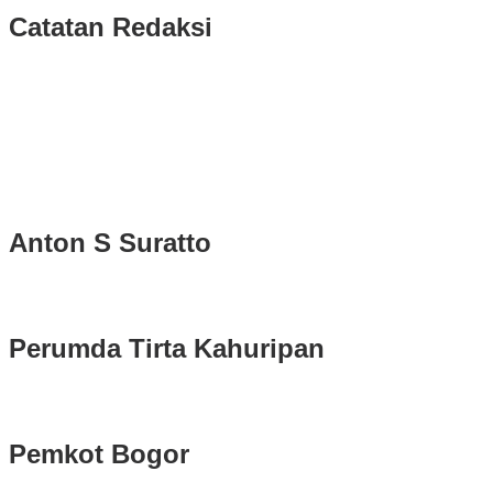
Catatan Redaksi
Puluhan Ribu Masyarakat Bumi Tegar Beriman, Sambut Sukacita K
Rudy Susmanto dan Ade Ruhandi Resmi Dilantik Presiden Prabowo 
Longsor di Sukajaya, Logistik Hasil Pemungutan Suara Pilkada Se
Anton S Suratto
Perumda Tirta Kahuripan
Pemkot Bogor