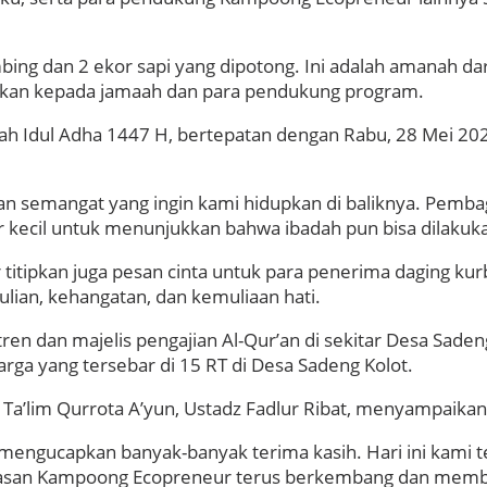
bing dan 2 ekor sapi yang dipotong. Ini adalah amanah dar
kan kepada jamaah dan para pendukung program.
lah Idul Adha 1447 H, bertepatan dengan Rabu, 28 Mei 202
n semangat yang ingin kami hidupkan di baliknya. Pemb
ar kecil untuk menunjukkan bahwa ibadah pun bisa dilakuka
r titipkan juga pesan cinta untuk para penerima daging k
lian, kehangatan, dan kemuliaan hati.
ren dan majelis pengajian Al-Qur’an di sekitar Desa Saden
ga yang tersebar di 15 RT di Desa Sadeng Kolot.
Ta’lim Qurrota A’yun, Ustadz Fadlur Ribat, menyampaikan a
 mengucapkan banyak-banyak terima kasih. Hari ini kami
Yayasan Kampoong Ecopreneur terus berkembang dan memb