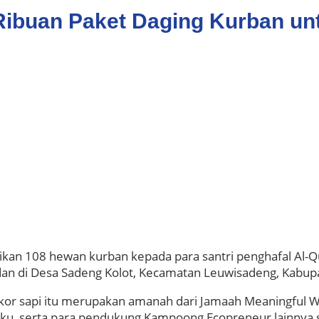
buan Paket Daging Kurban untu
 108 hewan kurban kepada para santri penghafal Al-Qur
n di Desa Sadeng Kolot, Kecamatan Leuwisadeng, Kabupa
 ekor sapi itu merupakan amanah dari Jamaah Meaningful
gaku, serta para pendukung Kampoong Ecopreneur lainnya