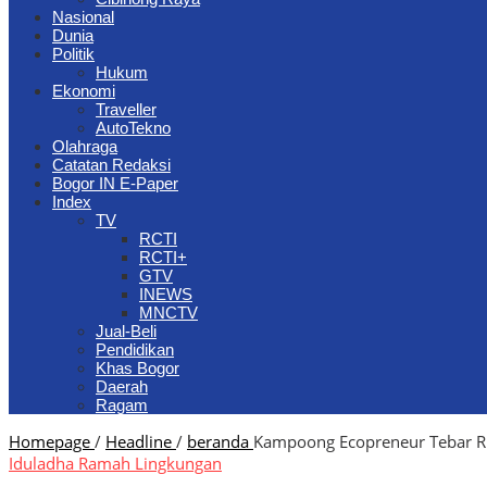
Nasional
Dunia
Politik
Hukum
Ekonomi
Traveller
AutoTekno
Olahraga
Catatan Redaksi
Bogor IN E-Paper
Index
TV
RCTI
RCTI+
GTV
INEWS
MNCTV
Jual-Beli
Pendidikan
Khas Bogor
Daerah
Ragam
Homepage
/
Headline
/
beranda
Kampoong Ecopreneur Tebar Ri
Iduladha Ramah Lingkungan