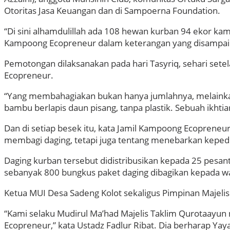
Otoritas Jasa Keuangan dan di Sampoerna Foundation.
“Di sini alhamdulillah ada 108 hewan kurban 94 ekor kam
Kampoong Ecopreneur dalam keterangan yang disampai
Pemotongan dilaksanakan pada hari Tasyriq, sehari sete
Ecopreneur.
“Yang membahagiakan bukan hanya jumlahnya, melainka
bambu berlapis daun pisang, tanpa plastik. Sebuah ikhti
Dan di setiap besek itu, kata Jamil Kampoong Ecopreneu
membagi daging, tetapi juga tentang menebarkan kepedu
Daging kurban tersebut didistribusikan kepada 25 pesant
sebanyak 800 bungkus paket daging dibagikan kepada war
Ketua MUI Desa Sadeng Kolot sekaligus Pimpinan Majelis 
“Kami selaku Mudirul Ma’had Majelis Taklim Qurotaayun
Ecopreneur,” kata Ustadz Fadlur Ribat. Dia berharap 