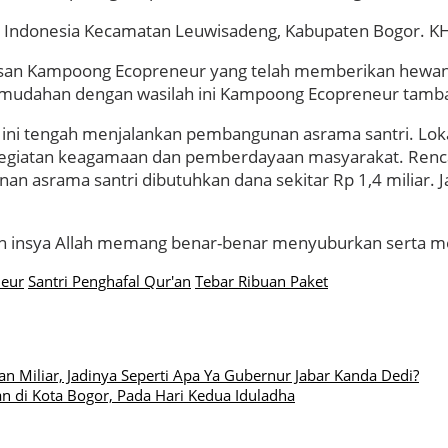
a Indonesia Kecamatan Leuwisadeng, Kabupaten Bogor. K
asan Kampoong Ecopreneur yang telah memberikan hewan 
mudahan dengan wasilah ini Kampoong Ecopreneur tamba
ini tengah menjalankan pembangunan asrama santri. Lokas
 kegiatan keagamaan dan pemberdayaan masyarakat. Renc
an asrama santri dibutuhkan dana sekitar Rp 1,4 miliar.
 insya Allah memang benar-benar menyuburkan serta menga
eur
Santri Penghafal Qur'an
Tebar Ribuan Paket
Miliar, Jadinya Seperti Apa Ya Gubernur Jabar Kanda Dedi?
an di Kota Bogor, Pada Hari Kedua Iduladha