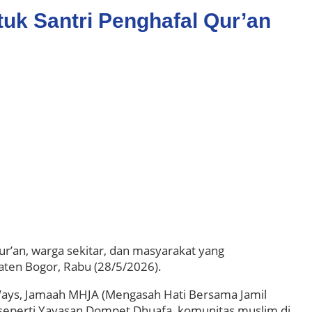
k Santri Penghafal Qur’an
’an, warga sekitar, dan masyarakat yang
ten Bogor, Rabu (28/5/2026).
 Ways, Jamaah MHJA (Mengasah Hati Bersama Jamil
 seperti Yayasan Dompet Dhuafa, komunitas muslim di