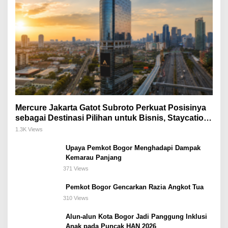
Mercure Jakarta Gatot Subroto Perkuat Posisinya
sebagai Destinasi Pilihan untuk Bisnis, Staycation,
Meeting, dan Kuliner di Jakarta Selatan
1.3K Views
Upaya Pemkot Bogor Menghadapi Dampak
Kemarau Panjang
371 Views
Pemkot Bogor Gencarkan Razia Angkot Tua
310 Views
Alun-alun Kota Bogor Jadi Panggung Inklusi
Anak pada Puncak HAN 2026