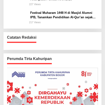
227 Views
Festival Muharam 1448 H di Masjid Alumni
IPB, Tanamkan Pendidikan Al-Qur’an sejak
Dini dan Siapkan Generasi Islami
217 Views
Catatan Redaksi
Perumda Tirta Kahuripan