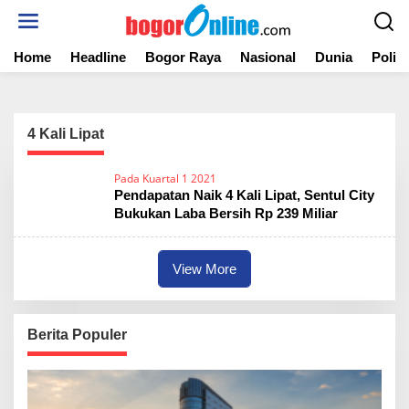
S
k
i
Home
Headline
Bogor Raya
Nasional
Dunia
Politi
p
t
o
c
o
4 Kali Lipat
n
t
Pada Kuartal 1 2021
e
Pendapatan Naik 4 Kali Lipat, Sentul City
n
Bukukan Laba Bersih Rp 239 Miliar
t
View More
Berita Populer