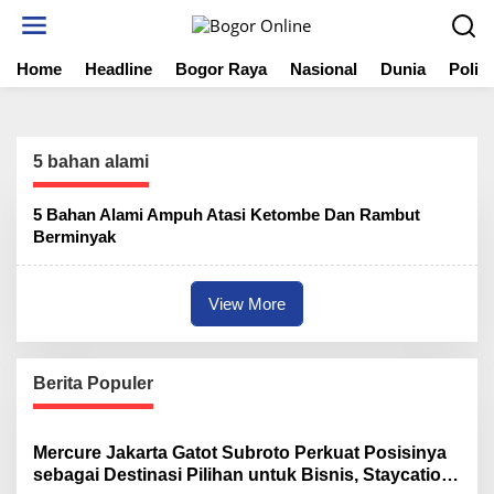
S
k
i
Home
Headline
Bogor Raya
Nasional
Dunia
Politi
p
t
o
c
o
5 bahan alami
n
t
5 Bahan Alami Ampuh Atasi Ketombe Dan Rambut
e
Berminyak
n
t
View More
Berita Populer
Mercure Jakarta Gatot Subroto Perkuat Posisinya
sebagai Destinasi Pilihan untuk Bisnis, Staycation,