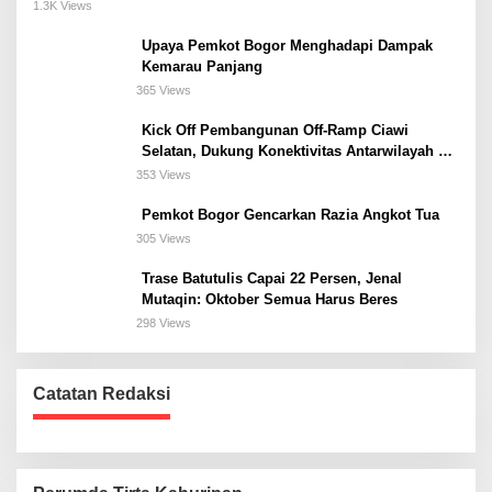
Meeting, dan Kuliner di Jakarta Selatan
1.3K Views
Upaya Pemkot Bogor Menghadapi Dampak
Kemarau Panjang
365 Views
Kick Off Pembangunan Off-Ramp Ciawi
Selatan, Dukung Konektivitas Antarwilayah di
Bogor Selatan
353 Views
Pemkot Bogor Gencarkan Razia Angkot Tua
305 Views
Trase Batutulis Capai 22 Persen, Jenal
Mutaqin: Oktober Semua Harus Beres
298 Views
Catatan Redaksi