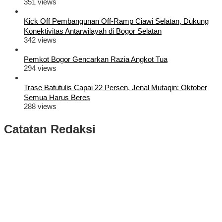
351 views
Kick Off Pembangunan Off-Ramp Ciawi Selatan, Dukung
Konektivitas Antarwilayah di Bogor Selatan
342 views
Pemkot Bogor Gencarkan Razia Angkot Tua
294 views
Trase Batutulis Capai 22 Persen, Jenal Mutaqin: Oktober
Semua Harus Beres
288 views
Catatan Redaksi
Puluhan Ribu Masyarakat Bumi Tegar Beriman, Sambut Sukacita
Kedatangan Bupati Rudy Susmanto dan Wakil Bupati Bogor Ade
Ruhandi
Rudy Susmanto dan Ade Ruhandi Resmi Dilantik Presiden
Prabowo Sebagai Bupati Bogor dan Wakil Bupati Bogor Periode