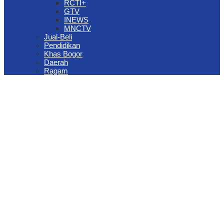
RCTI+
GTV
INEWS
MNCTV
Jual-Beli
Pendidikan
Khas Bogor
Daerah
Ragam
The Jungle Waterpark Bogor Kembali Raih Top Brand Award 2026
DPRD Kota Bogor Evaluasi DTSEN Bansos Pasca Ground
Checking
Muscab VII Hiswana Migas Bogor Digelar, Dedie Rachim
Tekankan Integritas dan Ketahanan Energi
Upaya Pemkot Bogor Menghadapi Dampak Kemarau Panjang
Pengelolaan Sampah Berbasis Waste to Energy Butuh Kolaborasi
Semua Pihak