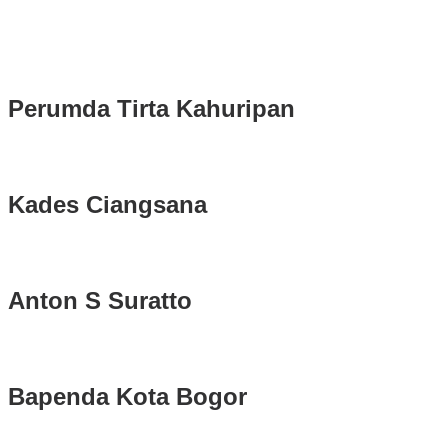
2025-2030
Longsor di Sukajaya, Logistik Hasil Pemungutan Suara Pilkada
Serentak 2024 di Kabupaten Bogor Belum Bisa di Angkut ke PPS
Perumda Tirta Kahuripan
Kades Ciangsana
Anton S Suratto
Bapenda Kota Bogor