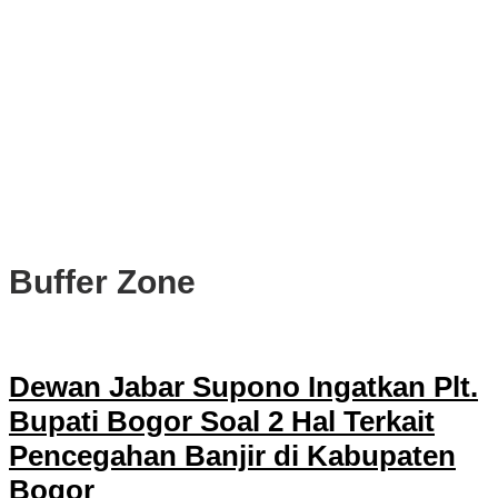
PWI, KONI, KNPI, Kadin, dan Blackcats Gelar Nobar Final Piala
Dunia 2026 Bersama Walikota Bogor
Infrastruktur, Transportasi, dan Mobilitas di Bawah Nahkoda
Dedie-Jenal
Kota dan Kabupaten Bogor Percepat Persiapan Pembangunan
PSEL Bogor Raya
DPRD Kota Bogor Soroti Jalan Kotor Akibat Proyek Trase Baru
Batutulis
Buffer Zone
Dewan Jabar Supono Ingatkan Plt.
Bupati Bogor Soal 2 Hal Terkait
Pencegahan Banjir di Kabupaten
Bogor