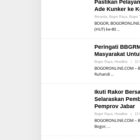
Pastikan Pelayan
Ade Kunker ke 
Beranda
,
Bogor Raya
,
Bogor 
BOGOR, BOGORONLINE.CO
(HUT) ke-80
Peringati BBGRM
Masyarakat Untu
Bogor Raya
,
Headline
|
22
BOGORONLINE.COM – Bupa
Ruhandi
Ikuti Rakor Ber
Selaraskan Pem
Pemprov Jabar
Bogor Raya
,
Headline
|
13
BOGORONLINE.COM – Bup
Bogor,