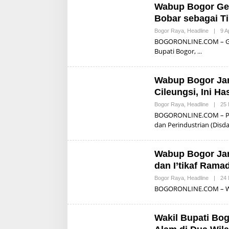
Wabup Bogor Ger
Bobar sebagai Ti
Bogor Raya
,
Headline
|
9 A
BOGORONLINE.COM – Gun
Bupati Bogor,
Wabup Bogor Jar
Cileungsi, Ini Ha
Bogor Raya
,
Headline
|
25 
BOGORONLINE.COM – Pem
dan Perindustrian (Disd
Wabup Bogor Jar
dan I’tikaf Ramad
Bogor Raya
,
Headline
|
24 
BOGORONLINE.COM – Wak
Wakil Bupati Bo