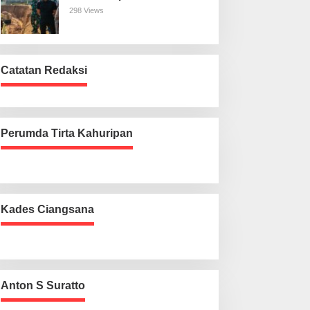
Harus Beres
298 Views
Catatan Redaksi
Perumda Tirta Kahuripan
Kades Ciangsana
Anton S Suratto