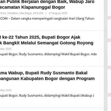
an Publik Berjalan dengan Baik, Wabup Jaro
B
Kecamatan Klapanunggal Bogor
O
Timur
,
Headline
,
Kab Bogor
,
KOLOM
|
27 August 2025
B
Y
M – Dalam rangka memperingati rangkaian Hari Ulang Tahun
A
Q
U
N
B
 ke-22 Tahun 2025, Bupati Bogor Ajak
O
k Bangkit Melalui Semangat Gotong Royong
 May 2025
B
Y
ti Bogor, Rudy Susmanto, didampingi Wakil Bupati Bogor, Ade
A
Q
U
N
B
sama Wabup, Bupati Rudy Susmanto Bakal
O
bangunan Kabupaten Bogor dengan Program
 May 2025
B
Y
ati Bogor, Rudy Susmanto, didampingi Wakil Bupati (Wabup )
A
Q
U
N