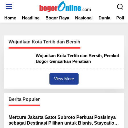
S
k
i
Home
Headline
Bogor Raya
Nasional
Dunia
Politi
p
t
o
c
o
Wujudkan Kota Tertib dan Bersih
n
t
Wujudkan Kota Tertib dan Bersih, Pemkot
e
Bogor Gencarkan Penataan
n
t
View More
Berita Populer
Mercure Jakarta Gatot Subroto Perkuat Posisinya
sebagai Destinasi Pilihan untuk Bisnis, Staycation,