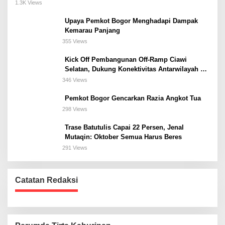
Meeting, dan Kuliner di Jakarta Selatan
1.3K Views
Upaya Pemkot Bogor Menghadapi Dampak
Kemarau Panjang
355 Views
Kick Off Pembangunan Off-Ramp Ciawi
Selatan, Dukung Konektivitas Antarwilayah di
Bogor Selatan
346 Views
Pemkot Bogor Gencarkan Razia Angkot Tua
298 Views
Trase Batutulis Capai 22 Persen, Jenal
Mutaqin: Oktober Semua Harus Beres
291 Views
Catatan Redaksi