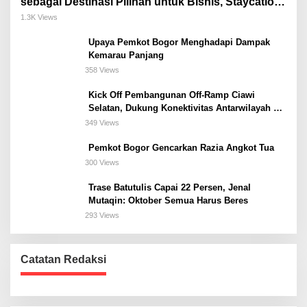
sebagai Destinasi Pilihan untuk Bisnis, Staycation,
Meeting, dan Kuliner di Jakarta Selatan
1.3K Views
Upaya Pemkot Bogor Menghadapi Dampak
Kemarau Panjang
358 Views
Kick Off Pembangunan Off-Ramp Ciawi
Selatan, Dukung Konektivitas Antarwilayah di
Bogor Selatan
349 Views
Pemkot Bogor Gencarkan Razia Angkot Tua
300 Views
Trase Batutulis Capai 22 Persen, Jenal
Mutaqin: Oktober Semua Harus Beres
293 Views
Catatan Redaksi