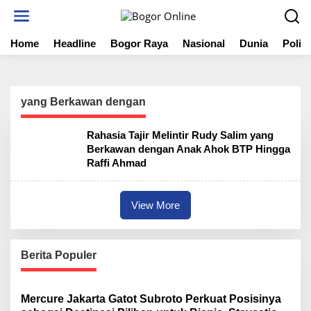
S
k
i
Home
Headline
Bogor Raya
Nasional
Dunia
Politi
p
t
o
c
o
yang Berkawan dengan
n
t
Rahasia Tajir Melintir Rudy Salim yang
e
Berkawan dengan Anak Ahok BTP Hingga
n
Raffi Ahmad
t
View More
Berita Populer
Mercure Jakarta Gatot Subroto Perkuat Posisinya