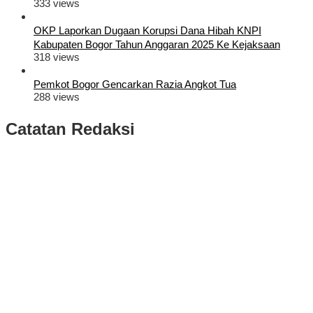
333 views
OKP Laporkan Dugaan Korupsi Dana Hibah KNPI
Kabupaten Bogor Tahun Anggaran 2025 Ke Kejaksaan
318 views
Pemkot Bogor Gencarkan Razia Angkot Tua
288 views
Catatan Redaksi
Puluhan Ribu Masyarakat Bumi Tegar Beriman, Sambut Sukacita
Kedatangan Bupati Rudy Susmanto dan Wakil Bupati Bogor Ade
Ruhandi
Rudy Susmanto dan Ade Ruhandi Resmi Dilantik Presiden
Prabowo Sebagai Bupati Bogor dan Wakil Bupati Bogor Periode
2025-2030
Longsor di Sukajaya, Logistik Hasil Pemungutan Suara Pilkada
Serentak 2024 di Kabupaten Bogor Belum Bisa di Angkut ke PPS