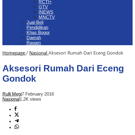
RCTI+
GTV
INEWS
MNCTV
Jual-Beli
Pendidikan
Khas Bogor
Daerah
Ragam
Homepage
/
Nasional
Aksesori Rumah Dari Eceng Gondok
Aksesori Rumah Dari Eceng
Gondok
Rulli Megi
7 February 2016
Nasional
1.2K views