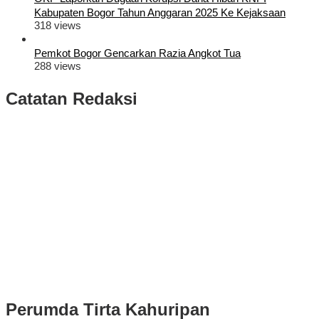
Kabupaten Bogor Tahun Anggaran 2025 Ke Kejaksaan
318 views
Pemkot Bogor Gencarkan Razia Angkot Tua
288 views
Catatan Redaksi
Puluhan Ribu Masyarakat Bumi Tegar Beriman, Sambut Sukacita
Kedatangan Bupati Rudy Susmanto dan Wakil Bupati Bogor Ade
Ruhandi
Rudy Susmanto dan Ade Ruhandi Resmi Dilantik Presiden
Prabowo Sebagai Bupati Bogor dan Wakil Bupati Bogor Periode
2025-2030
Longsor di Sukajaya, Logistik Hasil Pemungutan Suara Pilkada
Serentak 2024 di Kabupaten Bogor Belum Bisa di Angkut ke PPS
Perumda Tirta Kahuripan