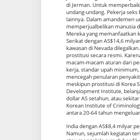
l
di Jerman. Untuk memperbaiki 
a
undang-undang. Pekerja seks b
n
lainnya. Dalam amandemen un
j
memperjualbelikan manusia 
a
Mereka yang memanfaatkan kea
S
e
Serikat dengan AS$14,6 milyar
k
kawasan di Nevada dilegalkan.
s
prostitusi secara resmi. Karena
macam-macam aturan dari pem
kerja, standar upah minimum,
mencegah penularan penyakit
meskipun prostitusi di Korea 
Development Institute, belanja
dollar AS setahun, atau sekita
Korean Institute of Criminolo
antara 20-64 tahun mengeluar
India dengan AS$8,4 milyar per
Namun, sejumlah kegiatan terk