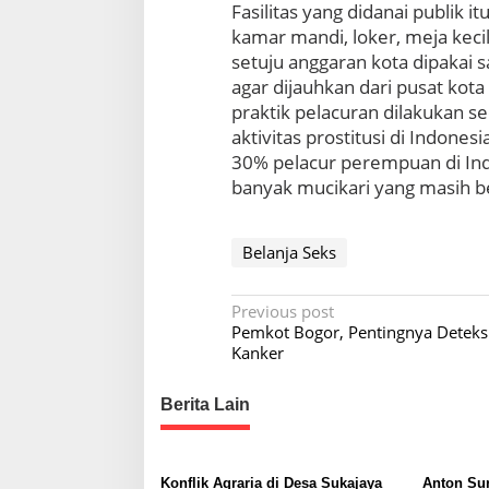
Fasilitas yang didanai publik i
kamar mandi, loker, meja kecil
setuju anggaran kota dipakai 
agar dijauhkan dari pusat kot
praktik pelacuran dilakukan s
aktivitas prostitusi di Indone
30% pelacur perempuan di Indo
banyak mucikari yang masih be
Belanja Seks
P
Previous post
Pemkot Bogor, Pentingnya Deteksi
o
Kanker
s
t
Berita Lain
n
a
Konflik Agraria di Desa Sukajaya
Anton Su