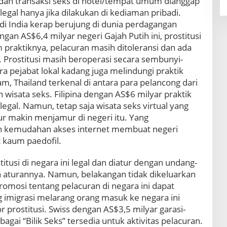
 dan transaksi seks di hotel/tempat umum dianggap
a legal hanya jika dilakukan di kediaman pribadi.
i India kerap berujung di dunia perdagangan
gan AS$6,4 milyar negeri Gajah Putih ini, prostitusi
 praktiknya, pelacuran masih ditoleransi dan ada
 Prostitusi masih beroperasi secara sembunyi-
ra pejabat lokal kadang juga melindungi praktik
m, Thailand terkenal di antara para pelancong dari
 wisata seks. Filipina dengan AS$6 milyar praktik
 ilegal. Namun, tetap saja wisata seks virtual yang
r makin menjamur di negeri itu. Yang
n kemudahan akses internet membuat negeri
 kaum paedofil.
itusi di negara ini legal dan diatur dengan undang-
 aturannya. Namun, belakangan tidak dikeluarkan
 promosi tentang pelacuran di negara ini dapat
 imigrasi melarang orang masuk ke negara ini
r prostitusi. Swiss dengan AS$3,5 milyar garasi-
agai “Bilik Seks” tersedia untuk aktivitas pelacuran.