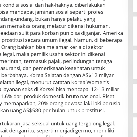
kondisi sosial dan hak-haknya, diberlakukan
isa mendapat jaminan sosial seperti profesi
dang-undang, bukan hanya pelaku yang
dan memaksa orang melacur dikenai hukuman.
daan sulit para korban pun bisa diganjar. Amerika
 prostitusi secara umum ilegal. Namun, di beberapa
 Orang bahkan bisa melamar kerja di sektor
 legal, maka pemilik usaha sektor ini dikenai
erintah, termasuk pajak, perlindungan tenaga
 asuransi, dan pemeriksaan kesehatan untuk
 berbahaya. Korea Selatan dengan AS$12 milyar
Selatan ilegal, menurut catatan Korea Women’s
 layanan seks di Korsel bisa mencapai 12-13 miliar
r 1,6% dari produk domestik bruto nasional. Riset
gy memaparkan, 20% orang dewasa laki-laki berusia
kan uang AS$580 per bulan untuk prostitusi.
tukaran jasa seksual untuk uang tergolong legal.
ait dengan itu, seperti menjadi germo, memiliki