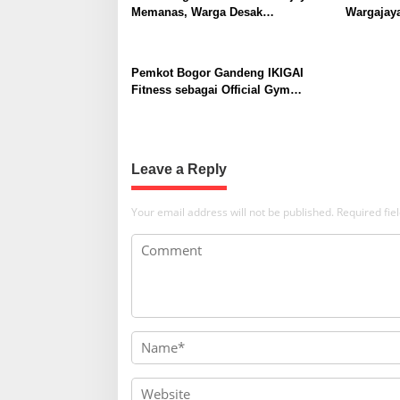
v
Memanas, Warga Desak
Wargajaya
i
Penggusuran Dihentikan
Digital u
g
Pemkot Bogor Gandeng IKIGAI
a
Fitness sebagai Official Gym
t
Partner untuk Perkuat Pembinaan
dan Recovery Atlet
i
o
Leave a Reply
n
Your email address will not be published.
Required fi