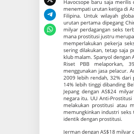
T
Havocsope baru saja merilis d
i
menempati urutan ketiga di As
g
Filipina. Untuk wilayah glo
a
urutan pertama dipegang Chin
D
milyar perdagangan seks terb
i
A
mana prostitusi justru merup
s
memperlakukan pekerja seks
i
sering dilakukan, tetap saja pr
a
klub malam. Spanyol dengan AS
T
Riset PBB melaporkan, 39
e
n
menggunakan jasa pelacur. A
g
2009 lebih rendah, 32% dari p
g
14% lebih tinggi dibanding Bel
a
Jepang dengan AS$24 milyar 
r
negara itu. UU Anti-Prostitu
a
S
melakukan prostitusi atau me
o
memungkinkan industri seks t
a
identik dengan prostitusi.
l
B
Jerman dengan AS$18 milyar di
e