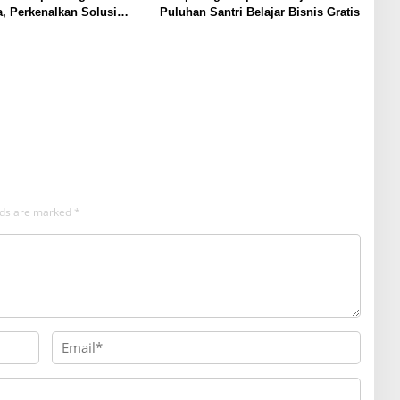
, Perkenalkan Solusi
Puluhan Santri Belajar Bisnis Gratis
ntuk Pelayanan Publik
elds are marked
*