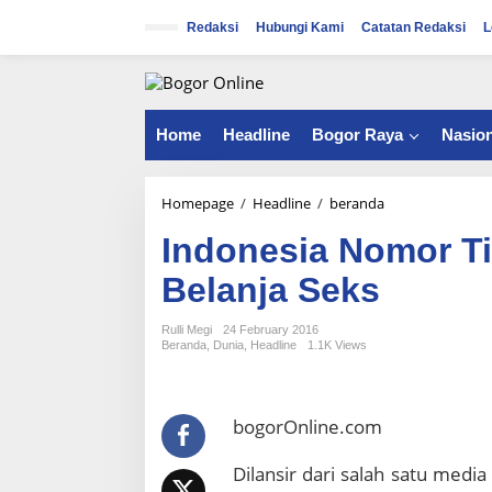
S
k
Redaksi
Hubungi Kami
Catatan Redaksi
L
i
p
t
o
c
Home
Headline
Bogor Raya
Nasion
o
n
t
Homepage
/
Headline
/
beranda
I
e
n
n
Indonesia Nomor Ti
d
t
o
Belanja Seks
n
e
s
Rulli Megi
24 February 2016
Beranda
,
Dunia
,
Headline
1.1K Views
i
a
N
o
bogorOnline.com
m
o
Dilansir dari salah satu media 
r