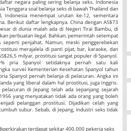
aftar negara paling sering belanja seks. Indonesia
ia Tenggara soal belanja seks di bawah Thailand dan
bal, Indonesia menempat urutan ke-12, sementara
a. Berikut daftar lengkapnya. China dengan AS$73
esar di dunia malah ada di Negeri Tirai Bambu, di
akan perbuatan ilegal. Bahkan, pemerintah setempat
 seperti penjahat. Namun, meski penggerebekan
ostitusi merajalela di panti pijat, bar, karaoke, dan
$26,5 milyar, prostitusi sangat populer di Spanyol.
% pria Spanyol setidaknya pernah satu kali
ngka survei Kementerian Kesehatan Spanyol tahun
ria Spanyol pernah belanja di pelacuran. Angka ini
anda yang liberal dalam hal prostitusi, juga Inggris.
pelacuran di Jepang telah ada sepanjang sejarah
si 1956 yang menyatakan tidak ada orang yang boleh
njadi pelanggan prostitusi. Dijadikan celah yang
umbuh subur. Sebab, di Jepang, industri seks tidak
perkirakan terdapat sekitar 400.000 pekerja seks