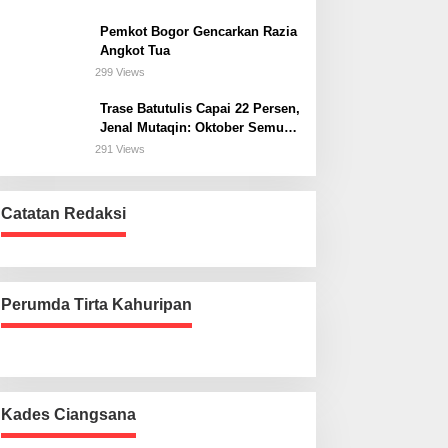
Bogor Selatan
Pemkot Bogor Gencarkan Razia
Angkot Tua
299 Views
Trase Batutulis Capai 22 Persen,
Jenal Mutaqin: Oktober Semua
Harus Beres
291 Views
Catatan Redaksi
Perumda Tirta Kahuripan
Kades Ciangsana