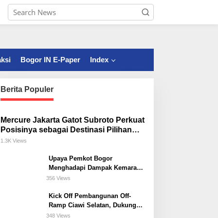
ksi
Bogor IN E-Paper
Index
Berita Populer
Mercure Jakarta Gatot Subroto Perkuat
Posisinya sebagai Destinasi Pilihan
untuk Bisnis, Staycation, Meeting, dan
1.3K Views
Kuliner di Jakarta Selatan
Upaya Pemkot Bogor
Menghadapi Dampak Kemarau
Panjang
356 Views
Kick Off Pembangunan Off-
Ramp Ciawi Selatan, Dukung
Konektivitas Antarwilayah di
348 Views