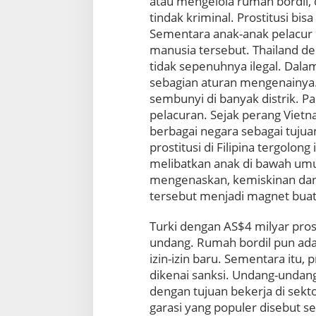
atau mengelola rumah bordil,
tindak kriminal. Prostitusi bis
Sementara anak-anak pelacur d
manusia tersebut. Thailand den
tidak sepenuhnya ilegal. Dalam
sebagian aturan mengenainya.
sembunyi di banyak distrik. Pa
pelacuran. Sejak perang Vietna
berbagai negara sebagai tujuan
prostitusi di Filipina tergolong
melibatkan anak di bawah umu
mengenaskan, kemiskinan da
tersebut menjadi magnet buat
Turki dengan AS$4 milyar prost
undang. Rumah bordil pun ada
izin-izin baru. Sementara itu,
dikenai sanksi. Undang-undang
dengan tujuan bekerja di sekto
garasi yang populer disebut seb