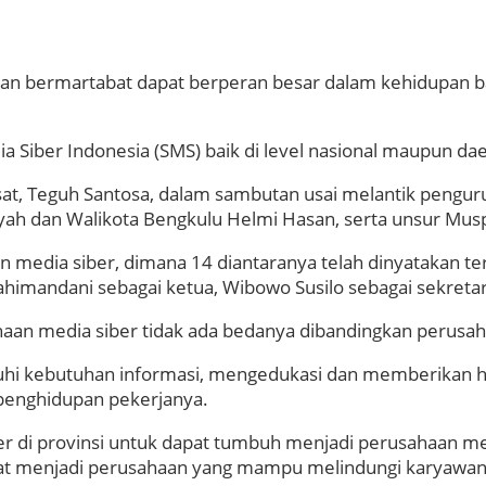
an bermartabat dapat berperan besar dalam kehidupan ba
edia Siber Indonesia (SMS) baik di level nasional maupun da
, Teguh Santosa, dalam sambutan usai melantik pengurus 
syah dan Walikota Bengkulu Helmi Hasan, serta unsur Musp
 media siber, dimana 14 diantaranya telah dinyatakan terv
imandani sebagai ketua, Wibowo Susilo sebagai sekretari
an media siber tidak ada bedanya dibandingkan perus
hi kebutuhan informasi, mengedukasi dan memberikan h
penghidupan pekerjanya.
r di provinsi untuk dapat tumbuh menjadi perusahaan m
apat menjadi perusahaan yang mampu melindungi karyawan,