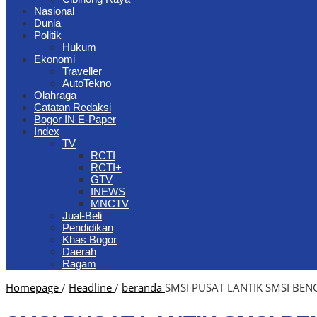
Nasional
Dunia
Politik
Hukum
Ekonomi
Traveller
AutoTekno
Olahraga
Catatan Redaksi
Bogor IN E-Paper
Index
TV
RCTI
RCTI+
GTV
INEWS
MNCTV
Jual-Beli
Pendidikan
Khas Bogor
Daerah
Ragam
Homepage
/
Headline
/
beranda
SMSI PUSAT LANTIK SMSI BE