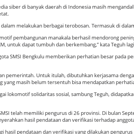
ia siber di banyak daerah di Indonesia masih menganda
tat.
if dalam melakukan berbagai terobosan. Termasuk di dal
okomotif pembangunan manakala berhasil mendorong penin
 untuk dapat tumbuh dan berkembang,” kata Teguh lagi
ggota SMSI Bengkulu memberikan perhatian besar pada per
an pemerintah. Untuk itulah, dibutuhkan kerjasama denga
ang masih belum tersentuh bisa mendapatkan perhatian y
 lokomotif solidaritas sosial, sambung Teguh, didapatk
MSI telah memiliki pengurus di 26 provinsi. Di bulan Sept
erahkan hasil pendataan dan verifikasi terhadap anggota
gi hasil pendataan dan verifikasi yang dilakukan pengurus 