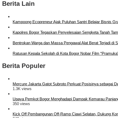
Berita Lain
Kampoong Ecopreneur Ajak Puluhan Santri Belajar Bisnis Gra
Kapolres Bogor Tegaskan Penyelesaian Sengketa Tanah Ta
Bentrokan Warga dan Massa Pengawal Alat Berat Terjadi di 
Ratusan Kepala Sekolah di Kota Bogor Nobar Film “Pramuka
Berita Populer
Mercure Jakarta Gatot Subroto Perkuat Posisinya sebagai Dest
1.3K views
Upaya Pemkot Bogor Menghadapi Dampak Kemarau Panjan
350 views
Kick Off Pembangunan Off-Ramp Ciawi Selatan, Dukung Konek