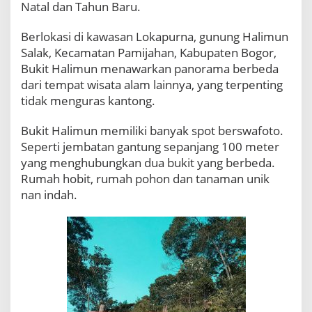
Natal dan Tahun Baru.
W
i
s
Berlokasi di kawasan Lokapurna, gunung Halimun
a
Salak, Kecamatan Pamijahan, Kabupaten Bogor,
t
Bukit Halimun menawarkan panorama berbeda
a
dari tempat wisata alam lainnya, yang terpenting
M
u
tidak menguras kantong.
r
a
Bukit Halimun memiliki banyak spot berswafoto.
h
Seperti jembatan gantung sepanjang 100 meter
?
yang menghubungkan dua bukit yang berbeda.
B
Rumah hobit, rumah pohon dan tanaman unik
u
k
nan indah.
i
t
H
a
l
i
m
u
n