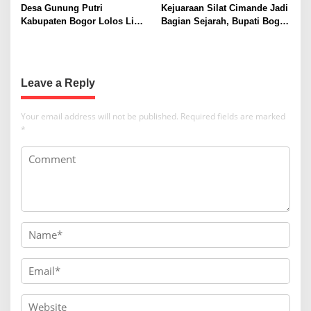
Sama Ekonomi Sirkuler
t
Desa Gunung Putri
Kejuaraan Silat Cimande Jadi
dengan Pemerintah Jepang
Kabupaten Bogor Lolos Lima
Bagian Sejarah, Bupati Bogor
i
Besar Anugerah Gapura Sri
Ngaku Merasa Bangga
o
Baduga 2025 Tingkat Jawa
Barat
n
Leave a Reply
Your email address will not be published.
Required fields are marked
*