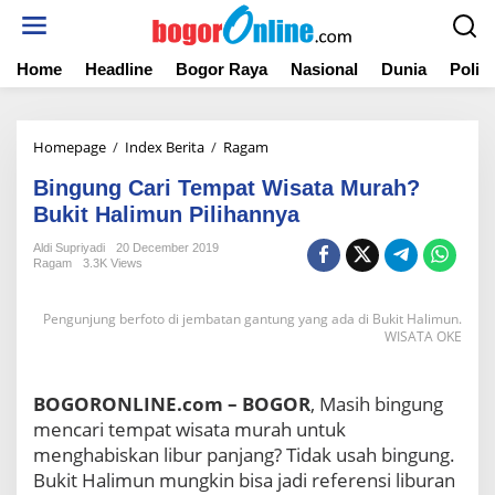
S
k
i
Home
Headline
Bogor Raya
Nasional
Dunia
Politi
p
t
o
c
Homepage
/
Index Berita
/
Ragam
B
o
i
n
Bingung Cari Tempat Wisata Murah?
n
t
g
Bukit Halimun Pilihannya
e
u
n
Aldi Supriyadi
20 December 2019
n
t
Ragam
3.3K Views
g
C
a
Pengunjung berfoto di jembatan gantung yang ada di Bukit Halimun.
r
WISATA OKE
i
T
e
BOGORONLINE.com – BOGOR
, Masih bingung
m
mencari tempat wisata murah untuk
p
menghabiskan libur panjang? Tidak usah bingung.
a
Bukit Halimun mungkin bisa jadi referensi liburan
t