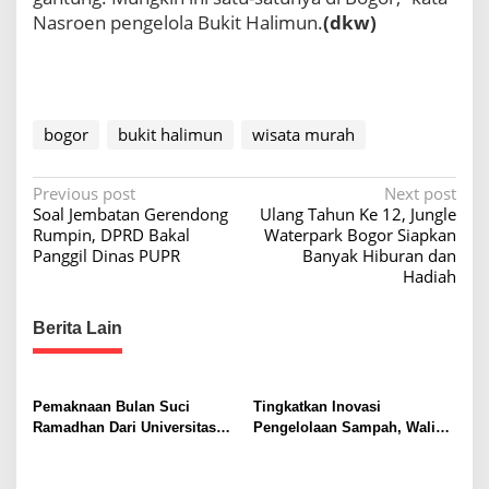
Nasroen pengelola Bukit Halimun.
(dkw)
bogor
bukit halimun
wisata murah
P
Previous post
Next post
Soal Jembatan Gerendong
Ulang Tahun Ke 12, Jungle
o
Rumpin, DPRD Bakal
Waterpark Bogor Siapkan
s
Panggil Dinas PUPR
Banyak Hiburan dan
Hadiah
t
n
Berita Lain
a
v
i
Pemaknaan Bulan Suci
Tingkatkan Inovasi
Ramadhan Dari Universitas
Pengelolaan Sampah, Wali
g
Teknologi Nusantara : Saling
Kota Bogor dan Beberapa
a
Peduli dan Saling Berbagi
Kepala Daerah Jajaki Kerja