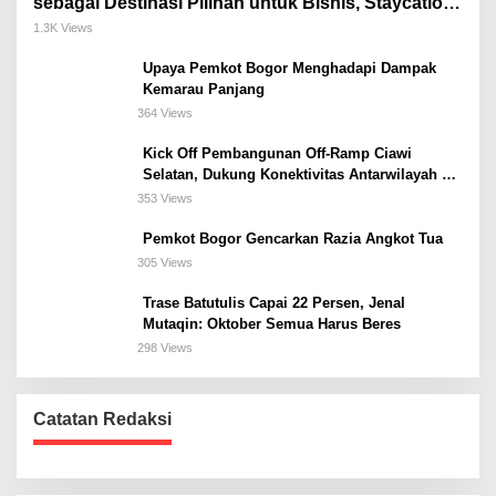
sebagai Destinasi Pilihan untuk Bisnis, Staycation,
Meeting, dan Kuliner di Jakarta Selatan
1.3K Views
Upaya Pemkot Bogor Menghadapi Dampak
Kemarau Panjang
364 Views
Kick Off Pembangunan Off-Ramp Ciawi
Selatan, Dukung Konektivitas Antarwilayah di
Bogor Selatan
353 Views
Pemkot Bogor Gencarkan Razia Angkot Tua
305 Views
Trase Batutulis Capai 22 Persen, Jenal
Mutaqin: Oktober Semua Harus Beres
298 Views
Catatan Redaksi