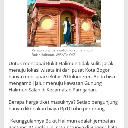
P
i
l
i
h
a
n
n
y
Pengunjung berswafoto di rumah hobit
a
Bukit Halimun. WISATA OKE
Untuk mencapai Bukit Halimun tidak sulit. Jarak
menuju lokasi wisata ini dari pusat Kota Bogor
hanya mencapai sekitar 20 kilometer. Anda bisa
mengambil jalur menuju kawasan Gunung
Halimun Salah di Kecamatan Pamijahan.
Berapa harga tiket masuknya? Setiap pengunjung
hanya dikenakan biaya Rp10 ribu per orang.
“Keunggulannya Bukit Halimun adalah jembatan
gantung. Mungkin ini satu-satunya di Bogor,” kata