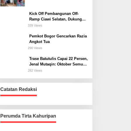
Kick Off Pembangunan Off-
Ramp Ciawi Selatan, Dukung
Konektivitas Antarwilayah di
339 Views
Bogor Selatan
Pemkot Bogor Gencarkan Razia
Angkot Tua
290 Views
Trase Batutulis Capai 22 Persen,
Jenal Mutaqin: Oktober Semua
Harus Beres
282 Views
Catatan Redaksi
Perumda Tirta Kahuripan