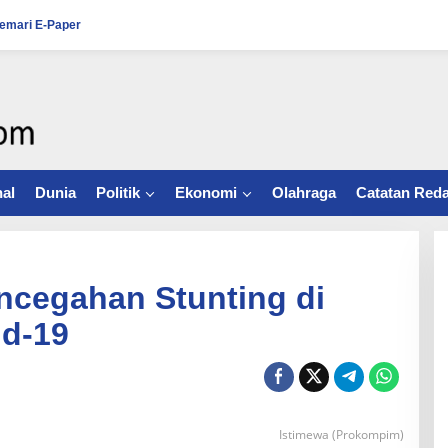
emari E-Paper
al
Dunia
Politik
Ekonomi
Olahraga
Catatan Reda
encegahan Stunting di
d-19
Istimewa (Prokompim)