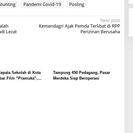
Stunting
Pandemi Covid-19
Posling
Next post
alah
Kemendagri Ajak Pemda Terlibat di RPP
di Lezat
Perizinan Berusaha
epala Sekolah di Kota
Tampung 450 Pedagang, Pasar
bar Film “Pramuka”,
Merdeka Siap Beroperasi
enguatan Pendidikan