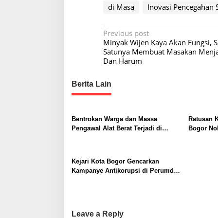
di Masa
Inovasi Pencegahan 
P
Previous post
Minyak Wijen Kaya Akan Fungsi, S
o
Satunya Membuat Masakan Menja
s
Dan Harum
t
Berita Lain
n
a
v
Bentrokan Warga dan Massa
Ratusan K
i
Pengawal Alat Berat Terjadi di
Bogor No
Sukajaya, Belasan Orang Terluka
Dorong P
g
Karakter
a
Kejari Kota Bogor Gencarkan
t
Kampanye Antikorupsi di Perumda
Tirta Pakuan, Fokus Cegah
i
Penyimpangan Anggaran
o
n
Leave a Reply