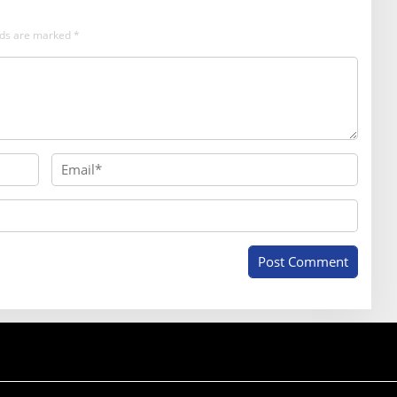
elds are marked
*