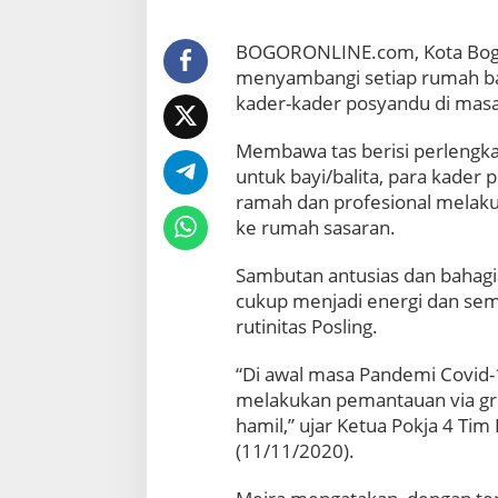
v
a
BOGORONLINE.com, Kota Bogor
s
menyambangi setiap rumah bayi
i
kader-kader posyandu di mas
P
e
n
Membawa tas berisi perlengka
c
untuk bayi/balita, para kader 
e
ramah dan profesional melakuk
g
ke rumah sasaran.
a
h
a
Sambutan antusias dan bahagia 
n
cukup menjadi energi dan se
S
rutinitas Posling.
t
u
“Di awal masa Pandemi Covid-
n
melakukan pemantauan via gru
t
i
hamil,” ujar Ketua Pokja 4 Ti
n
(11/11/2020).
g
d