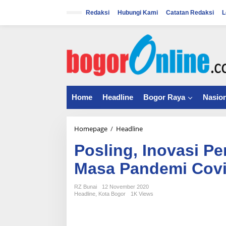
S
k
Redaksi
Hubungi Kami
Catatan Redaksi
L
i
p
t
o
c
o
n
t
Home
Headline
Bogor Raya
Nasion
e
n
t
Homepage
/
Headline
P
o
Posling, Inovasi P
s
l
Masa Pandemi Covi
i
n
g
RZ Bunai
12 November 2020
Headline
,
Kota Bogor
1K Views
,
I
n
o