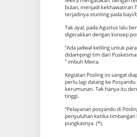
Meira mengatakan, dengan te
i
bulan, menjadi kekhawatiran
M
a
terjadinya stunting pada bayi/
s
a
Tak ayal, pada Agustus lalu b
P
digerakkan dengan konsep posy
a
n
“Ada jadwal keliling untuk p
d
didampingi tim dari Puskesma
e
m
” imbuh Meira.
i
C
Kegiatan Posling ini sangat di
o
perlu lagi datang ke Posyandu
v
kerumunan. Tak hanya itu den
i
d
tinggi.
-
1
“Pelayanan posyandu di Poslin
9
penyuluhan ketika timbangan b
pungkasnya. (*).