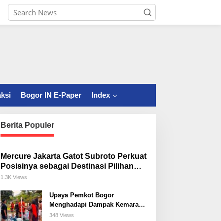
ksi
Bogor IN E-Paper
Index
Berita Populer
Mercure Jakarta Gatot Subroto Perkuat
Posisinya sebagai Destinasi Pilihan
untuk Bisnis, Staycation, Meeting, dan
1.3K Views
Kuliner di Jakarta Selatan
Upaya Pemkot Bogor
Menghadapi Dampak Kemarau
Panjang
348 Views