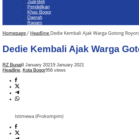
Jual-Beli
Pendidikan
Khas Bogor
Daerah
Ragam
Homepage
/
Headline
Dedie Kembali Ajak Warga Gotong Royon
Dedie Kembali Ajak Warga Go
RZ Bunai
8 January 2021
9 January 2021
Headline
,
Kota Bogor
956 views
Istimewa (Prokompim)