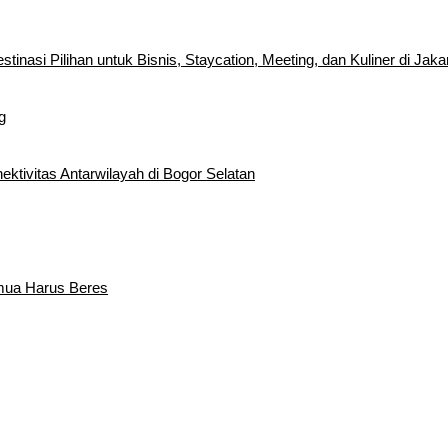
inasi Pilihan untuk Bisnis, Staycation, Meeting, dan Kuliner di Jaka
g
tivitas Antarwilayah di Bogor Selatan
emua Harus Beres
edatangan Bupati Rudy Susmanto dan Wakil Bupati Bogor Ade Ruha