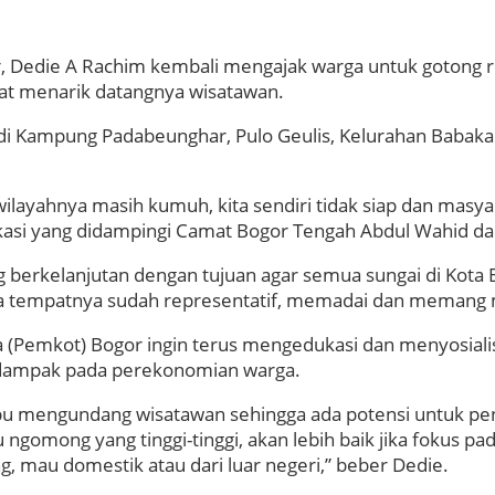
Dedie A Rachim kembali mengajak warga untuk gotong royo
apat menarik datangnya wisatawan.
ng di Kampung Padabeunghar, Pulo Geulis, Kelurahan Babak
wilayahnya masih kumuh, kita sendiri tidak siap dan masya
kasi yang didampingi Camat Bogor Tengah Abdul Wahid dan
berkelanjutan dengan tujuan agar semua sungai di Kota Bo
ika tempatnya sudah representatif, memadai dan memang
a (Pemkot) Bogor ingin terus mengedukasi dan menyosial
rdampak pada perekonomian warga.
u mengundang wisatawan sehingga ada potensi untuk penju
gomong yang tinggi-tinggi, akan lebih baik jika fokus pada
, mau domestik atau dari luar negeri,” beber Dedie.