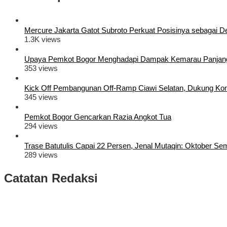
Mercure Jakarta Gatot Subroto Perkuat Posisinya sebagai Dest
1.3K views
Upaya Pemkot Bogor Menghadapi Dampak Kemarau Panjan
353 views
Kick Off Pembangunan Off-Ramp Ciawi Selatan, Dukung Konek
345 views
Pemkot Bogor Gencarkan Razia Angkot Tua
294 views
Trase Batutulis Capai 22 Persen, Jenal Mutaqin: Oktober S
289 views
Catatan Redaksi
Puluhan Ribu Masyarakat Bumi Tegar Beriman, Sambut Sukacita K