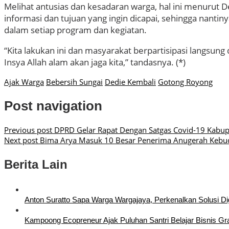
Melihat antusias dan kesadaran warga, hal ini menurut 
informasi dan tujuan yang ingin dicapai, sehingga nanti
dalam setiap program dan kegiatan.
“Kita lakukan ini dan masyarakat berpartisipasi langsun
Insya Allah alam akan jaga kita,” tandasnya. (*)
Ajak Warga
Bebersih Sungai
Dedie Kembali
Gotong Royong
Post navigation
Previous post
DPRD Gelar Rapat Dengan Satgas Covid-19 Kabupa
Next post
Bima Arya Masuk 10 Besar Penerima Anugerah Kebu
Berita Lain
Anton Suratto Sapa Warga Wargajaya, Perkenalkan Solusi Dig
Kampoong Ecopreneur Ajak Puluhan Santri Belajar Bisnis Gra