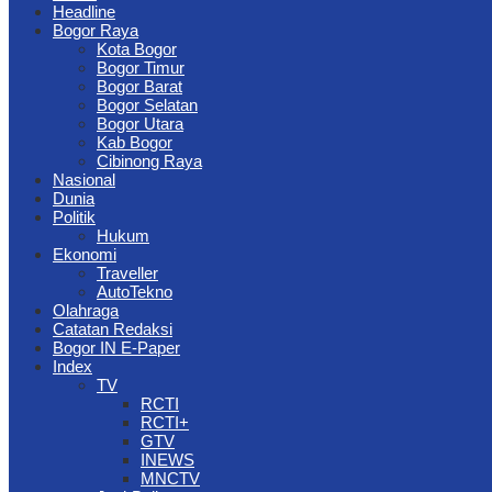
Headline
Bogor Raya
Kota Bogor
Bogor Timur
Bogor Barat
Bogor Selatan
Bogor Utara
Kab Bogor
Cibinong Raya
Nasional
Dunia
Politik
Hukum
Ekonomi
Traveller
AutoTekno
Olahraga
Catatan Redaksi
Bogor IN E-Paper
Index
TV
RCTI
RCTI+
GTV
INEWS
MNCTV