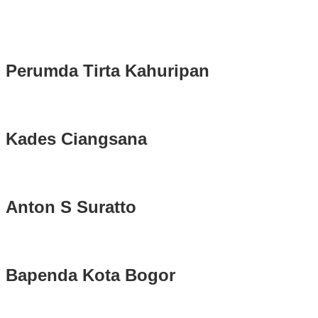
Rudy Susmanto dan Ade Ruhandi Resmi Dilantik Presiden Prabowo 
Longsor di Sukajaya, Logistik Hasil Pemungutan Suara Pilkada Se
Perumda Tirta Kahuripan
Kades Ciangsana
Anton S Suratto
Bapenda Kota Bogor