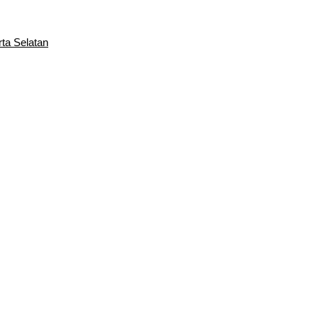
rta Selatan
ndi