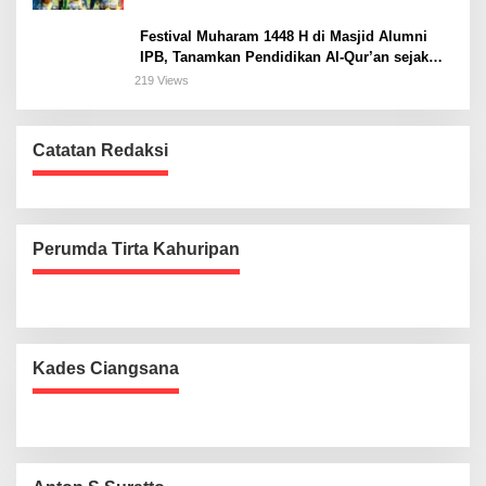
Festival Muharam 1448 H di Masjid Alumni
IPB, Tanamkan Pendidikan Al-Qur’an sejak
Dini dan Siapkan Generasi Islami
219 Views
Catatan Redaksi
Perumda Tirta Kahuripan
Kades Ciangsana