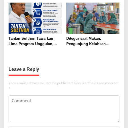
n
Polisi dengan Pasal UU ITE
Tantan Sulthon Tawarkan
Ditegur saat Makan,
Lima Program Unggulan,
Pengunjung Keluhkan
Siap Bawa PWI Jawa Barat
Pengelolaan Pujasera Pasar
Lebih Adaptif dan Sejahtera
Jambu Dua
Leave a Reply
Your email address will not be published.
Required fields are marked
*