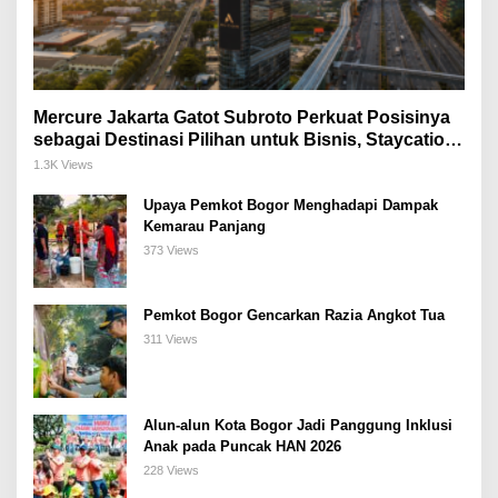
Mercure Jakarta Gatot Subroto Perkuat Posisinya
sebagai Destinasi Pilihan untuk Bisnis, Staycation,
Meeting, dan Kuliner di Jakarta Selatan
1.3K Views
Upaya Pemkot Bogor Menghadapi Dampak
Kemarau Panjang
373 Views
Pemkot Bogor Gencarkan Razia Angkot Tua
311 Views
Alun-alun Kota Bogor Jadi Panggung Inklusi
Anak pada Puncak HAN 2026
228 Views