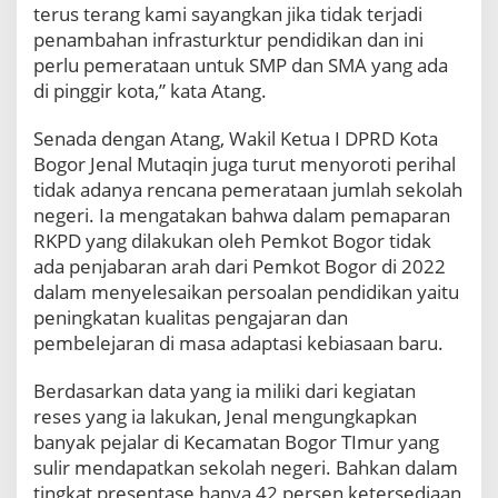
n
terus terang kami sayangkan jika tidak terjadi
R
penambahan infrasturktur pendidikan dan ini
K
perlu pemerataan untuk SMP dan SMA yang ada
P
di pinggir kota,” kata Atang.
D
Senada dengan Atang, Wakil Ketua I DPRD Kota
Bogor Jenal Mutaqin juga turut menyoroti perihal
tidak adanya rencana pemerataan jumlah sekolah
negeri. Ia mengatakan bahwa dalam pemaparan
RKPD yang dilakukan oleh Pemkot Bogor tidak
ada penjabaran arah dari Pemkot Bogor di 2022
dalam menyelesaikan persoalan pendidikan yaitu
peningkatan kualitas pengajaran dan
pembelejaran di masa adaptasi kebiasaan baru.
Berdasarkan data yang ia miliki dari kegiatan
reses yang ia lakukan, Jenal mengungkapkan
banyak pejalar di Kecamatan Bogor TImur yang
sulir mendapatkan sekolah negeri. Bahkan dalam
tingkat presentase hanya 42 persen ketersediaan