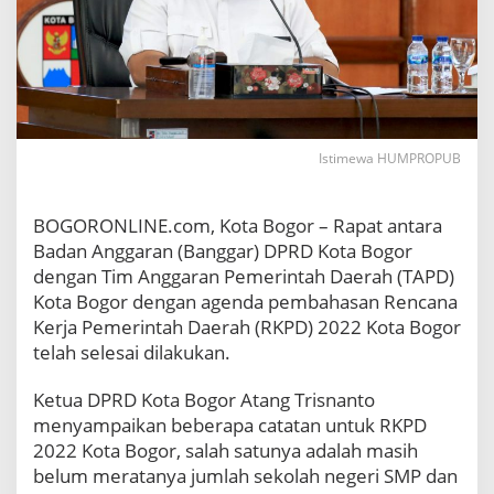
N
e
g
e
r
i
S
M
Istimewa HUMPROPUB
P
d
a
BOGORONLINE.com, Kota Bogor – Rapat antara
n
Badan Anggaran (Banggar) DPRD Kota Bogor
S
dengan Tim Anggaran Pemerintah Daerah (TAPD)
M
Kota Bogor dengan agenda pembahasan Rencana
A
M
Kerja Pemerintah Daerah (RKPD) 2022 Kota Bogor
e
telah selesai dilakukan.
n
j
Ketua DPRD Kota Bogor Atang Trisnanto
a
menyampaikan beberapa catatan untuk RKPD
d
2022 Kota Bogor, salah satunya adalah masih
i
S
belum meratanya jumlah sekolah negeri SMP dan
o