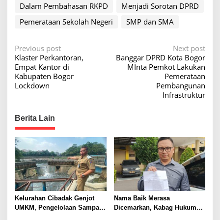
Dalam Pembahasan RKPD
Menjadi Sorotan DPRD
Pemerataan Sekolah Negeri
SMP dan SMA
P
Previous post
Next post
Klaster Perkantoran,
Banggar DPRD Kota Bogor
o
Empat Kantor di
MInta Pemkot Lakukan
s
Kabupaten Bogor
Pemerataan
Lockdown
Pembangunan
t
Infrastruktur
n
a
Berita Lain
v
i
g
a
t
i
Kelurahan Cibadak Genjot
Nama Baik Merasa
UMKM, Pengelolaan Sampah,
Dicemarkan, Kabag Hukum
o
dan Penanganan Stunting
dan HAM Buat Laporan ke