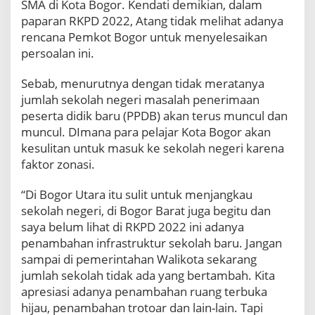
SMA di Kota Bogor. Kendati demikian, dalam
r
paparan RKPD 2022, Atang tidak melihat adanya
o
rencana Pemkot Bogor untuk menyelesaikan
t
persoalan ini.
a
n
D
Sebab, menurutnya dengan tidak meratanya
P
jumlah sekolah negeri masalah penerimaan
R
peserta didik baru (PPDB) akan terus muncul dan
D
muncul. DImana para pelajar Kota Bogor akan
D
a
kesulitan untuk masuk ke sekolah negeri karena
l
faktor zonasi.
a
m
“Di Bogor Utara itu sulit untuk menjangkau
P
sekolah negeri, di Bogor Barat juga begitu dan
e
saya belum lihat di RKPD 2022 ini adanya
m
b
penambahan infrastruktur sekolah baru. Jangan
a
sampai di pemerintahan Walikota sekarang
h
jumlah sekolah tidak ada yang bertambah. Kita
a
apresiasi adanya penambahan ruang terbuka
s
a
hijau, penambahan trotoar dan lain-lain. Tapi