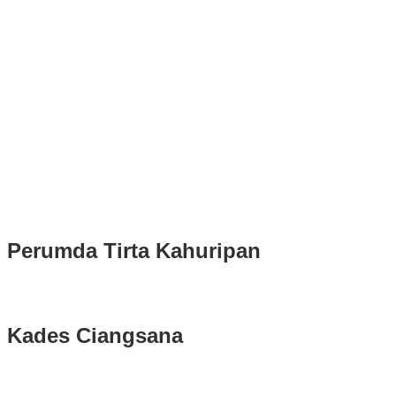
Puluhan Ribu Masyarakat Bumi Tegar Beriman, Sambut Sukacita
Kedatangan Bupati Rudy Susmanto dan Wakil Bupati Bogor Ade
Ruhandi
Rudy Susmanto dan Ade Ruhandi Resmi Dilantik Presiden
Prabowo Sebagai Bupati Bogor dan Wakil Bupati Bogor Periode
2025-2030
Longsor di Sukajaya, Logistik Hasil Pemungutan Suara Pilkada
Serentak 2024 di Kabupaten Bogor Belum Bisa di Angkut ke PPS
Perumda Tirta Kahuripan
Kades Ciangsana