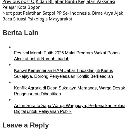
Previous post
OJK dan BI Jabar Bantu Kegiatan Vaksinasi
Pelajar Kota Bogor
Next post
Pelatihan Satpol PP Se- Indonesia, Bima Arya Ajak
Baca Situasi Psikologis Masyarakat
Berita Lain
Festival Merah Putih 2026 Mulai Program Wakaf Pohon
Alpukat untuk Rumah Ibadah
Kanwil Kementerian HAM Jabar Tindaklanjuti Kasus
Sukajaya, Dorong Penyelesaian Konflik Berkeadilan
Konflik Agraria di Desa Sukajaya Memanas, Warga Desak
Penggusuran Dihentikan
Anton Suratto Sapa Warga Wargajaya, Perkenalkan Solusi
Digital untuk Pelayanan Publik
Leave a Reply