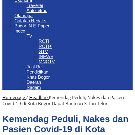
Ekonomi
Traveller
AutoTekno
Olahraga
Catatan Redaksi
Bogor IN E-Paper
Index
TV
RCTI
RCTI+
GTV
INEWS
MNCTV
Jual-Beli
Pendidikan
Khas Bogor
Daerah
Ragam
Homepage
/
Headline
Kemendag Peduli, Nakes dan Pasien
Covid-19 di Kota Bogor Dapat Bantuan 3 Ton Telur
Kemendag Peduli, Nakes dan
Pasien Covid-19 di Kota