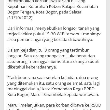
menimbulkan korban jiwa terjadi di Gang
T
Kepatihan, Kelurahan Kebon Kalapa, Kecamatan
e
Bogor Tengah, Kota Bogor, pada Selasa
w
(11/10/2022).
a
s
Dari informasi menyebutkan longsor tanah yang
terjadi sekira pukul 15.30 WIB tersebut menimpa
area pemancingan yang berada di bawahnya.
Dalam kejadian itu, 9 orang yang tertimbun
longsor. Satu orang mengalami luka berat dan
satu orang meninggal. Sementara sisanya sudah
diketahui keberadaannya.
“Tadi beberapa saat setelah kejadian, dua orang
yang ditemukan itu, satu orang selamat, satu lagi
meninggal dunia,” kata Komandan Regu BPBD
Kota Bogor, Maruli Sinambela kepada wartawan.
Maruli melanjutkan, para korban dibawa ke RSUD