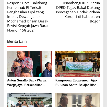
Respon Survei Balitbang
Disambangi KPK, Ketua
o
Kemenhub RI Terkait
DPRD Tegas Bakal Dukung
s
Penghasilan Ojol Yang
Pencegahan Tindak Pidana
Impas, Dewan Jabar
Korupsi di Kabupaten
t
Mochamad Ichsan Desak
Bogor
n
Revisi Kepgub Jawa Barat
Nomor 158 2021
a
v
Berita Lain
i
g
a
t
i
o
Anton Suratto Sapa Warga
Kampoong Ecopreneur Ajak
n
Wargajaya, Perkenalkan
Puluhan Santri Belajar Bisnis
Solusi Digital untuk
Gratis
Pelayanan Publik