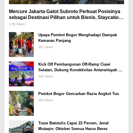
Mercure Jakarta Gatot Subroto Perkuat Posisinya
sebagai Destinasi Pilihan untuk Bisnis, Staycation,
Meeting, dan Kuliner di Jakarta Selatan
1.3K Views
Upaya Pemkot Bogor Menghadapi Dampak
Kemarau Panjang
351 Views
Kick Off Pembangunan Off-Ramp Ciawi
Selatan, Dukung Konektivitas Antarwilayah di
Bogor Selatan
342 Views
Pemkot Bogor Gencarkan Razia Angkot Tua
294 Views
Trase Batutulis Capai 22 Persen, Jenal
Mutaqin: Oktober Semua Harus Beres