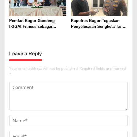
Pemkot Bogor Gandeng
Kapolres Bogor Tegaskan
IKIGAI Fitness sebagai
Penyelesaian Sengketa Tanah
Official Gym Partner untuk
Tamansari Harus Lewat Jalur
Perkuat Pembinaan dan
Hukum Damai
Recovery Atlet
Leave a Reply
Your email address will not be published.
Required fields are marked
*