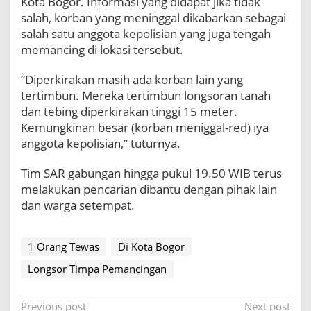
Kota Bogor. Informasi yang didapat jika tidak
salah, korban yang meninggal dikabarkan sebagai
salah satu anggota kepolisian yang juga tengah
memancing di lokasi tersebut.
“Diperkirakan masih ada korban lain yang
tertimbun. Mereka tertimbun longsoran tanah
dan tebing diperkirakan tinggi 15 meter.
Kemungkinan besar (korban meniggal-red) iya
anggota kepolisian,” tuturnya.
Tim SAR gabungan hingga pukul 19.50 WIB terus
melakukan pencarian dibantu dengan pihak lain
dan warga setempat.
1 Orang Tewas
Di Kota Bogor
Longsor Timpa Pemancingan
P
Previous post
Next post