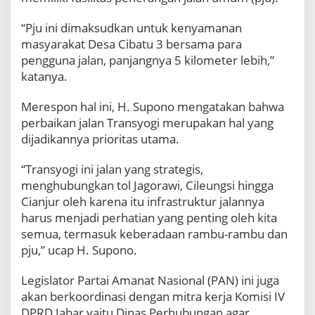
J
a
“Pju ini dimaksudkan untuk kenyamanan
l
masyarakat Desa Cibatu 3 bersama para
a
pengguna jalan, panjangnya 5 kilometer lebih,”
n
katanya.
T
r
a
Merespon hal ini, H. Supono mengatakan bahwa
n
perbaikan jalan Transyogi merupakan hal yang
s
dijadikannya prioritas utama.
y
o
“Transyogi ini jalan yang strategis,
g
menghubungkan tol Jagorawi, Cileungsi hingga
i
,
Cianjur oleh karena itu infrastruktur jalannya
D
harus menjadi perhatian yang penting oleh kita
e
semua, termasuk keberadaan rambu-rambu dan
w
pju,” ucap H. Supono.
a
n
J
Legislator Partai Amanat Nasional (PAN) ini juga
a
akan berkoordinasi dengan mitra kerja Komisi IV
b
DPRD Jabar yaitu Dinas Perhubungan agar