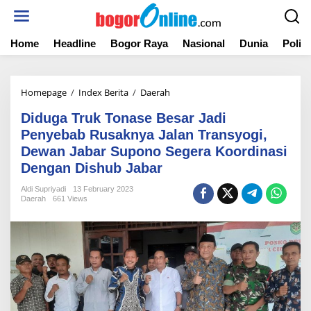
S
k
i
Home
Headline
Bogor Raya
Nasional
Dunia
Politi
p
t
o
c
Homepage
/
Index Berita
/
Daerah
D
o
i
n
Diduga Truk Tonase Besar Jadi
d
t
u
Penyebab Rusaknya Jalan Transyogi,
e
g
Dewan Jabar Supono Segera Koordinasi
n
a
t
Dengan Dishub Jabar
T
r
Aldi Supriyadi
13 February 2023
u
Daerah
661 Views
k
T
o
n
a
s
e
B