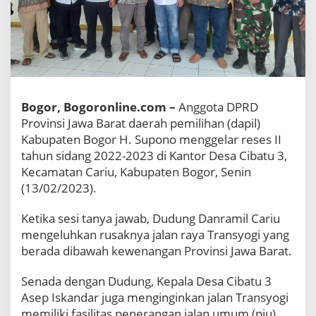
e
s
a
r
J
a
d
i
Bogor, Bogoronline.com –
Anggota DPRD
P
Provinsi Jawa Barat daerah pemilihan (dapil)
e
Kabupaten Bogor H. Supono menggelar reses II
n
y
tahun sidang 2022-2023 di Kantor Desa Cibatu 3,
e
Kecamatan Cariu, Kabupaten Bogor, Senin
b
(13/02/2023).
a
b
Ketika sesi tanya jawab, Dudung Danramil Cariu
R
mengeluhkan rusaknya jalan raya Transyogi yang
u
s
berada dibawah kewenangan Provinsi Jawa Barat.
a
k
Senada dengan Dudung, Kepala Desa Cibatu 3
n
Asep Iskandar juga menginginkan jalan Transyogi
y
memiliki fasilitas penerangan jalan umum (pju).
a