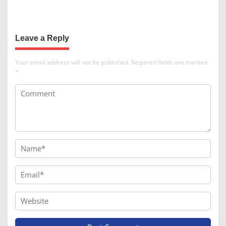
Informasi Warga
Nasionalisme, Ciangsana
Ajak Warga Semarakkan HUT
ke-81 RI
Leave a Reply
Your email address will not be published.
Required fields are marked
*