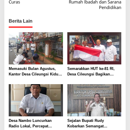
Curas
Rumah Ibadah dan Sarana
D
t
Pendidikan
e
n
n
a
g
Berita Lain
a
v
n
i
D
i
g
s
a
h
u
t
b
i
Memasuki Bulan Agustus,
Semarakkan HUT ke-81 RI,
J
Kantor Desa Cileungsi Kidul
Desa Cileungsi Bagikan
a
o
Tampil Beda
Bendera Merah Putih ke
b
n
Warga
a
r
Desa Nambo Luncurkan
Sejalan Bupati Rudy
Radio Lokal, Percepat
Kobarkan Semangat