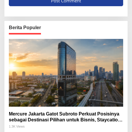
Berita Populer
Mercure Jakarta Gatot Subroto Perkuat Posisinya
sebagai Destinasi Pilihan untuk Bisnis, Staycation,
Meeting, dan Kuliner di Jakarta Selatan
1.3K Views