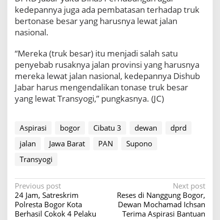
a
kedepannya juga ada pembatasan terhadap truk
r
bertonase besar yang harusnya lewat jalan
S
u
nasional.
p
o
“Mereka (truk besar) itu menjadi salah satu
n
penyebab rusaknya jalan provinsi yang harusnya
o
mereka lewat jalan nasional, kedepannya Dishub
S
Jabar harus mengendalikan tonase truk besar
e
g
yang lewat Transyogi,” pungkasnya. (JC)
e
r
a
Aspirasi
bogor
Cibatu 3
dewan
dprd
K
o
jalan
Jawa Barat
PAN
Supono
o
Transyogi
r
d
i
P
Previous post
Next post
n
24 Jam, Satreskrim
Reses di Nanggung Bogor,
a
o
Polresta Bogor Kota
Dewan Mochamad Ichsan
s
s
Berhasil Cokok 4 Pelaku
Terima Aspirasi Bantuan
i