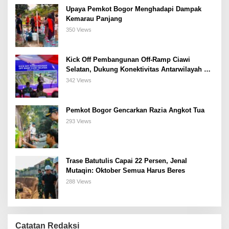
Upaya Pemkot Bogor Menghadapi Dampak
Kemarau Panjang
350 Views
Kick Off Pembangunan Off-Ramp Ciawi
Selatan, Dukung Konektivitas Antarwilayah di
Bogor Selatan
342 Views
Pemkot Bogor Gencarkan Razia Angkot Tua
293 Views
Trase Batutulis Capai 22 Persen, Jenal
Mutaqin: Oktober Semua Harus Beres
288 Views
Catatan Redaksi