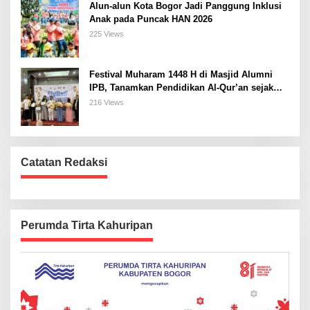
Alun-alun Kota Bogor Jadi Panggung Inklusi
Anak pada Puncak HAN 2026
225 Views
Festival Muharam 1448 H di Masjid Alumni
IPB, Tanamkan Pendidikan Al-Qur’an sejak
Dini dan Siapkan Generasi Islami
216 Views
Catatan Redaksi
Perumda Tirta Kahuripan