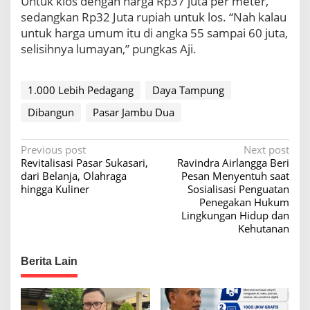
Untuk kios dengan harga Rp37 juta per meter,
sedangkan Rp32 Juta rupiah untuk los. “Nah kalau
untuk harga umum itu di angka 55 sampai 60 juta,
selisihnya lumayan,” pungkas Aji.
1.000 Lebih Pedagang
Daya Tampung
Dibangun
Pasar Jambu Dua
P
Previous post
Next post
Revitalisasi Pasar Sukasari,
Ravindra Airlangga Beri
o
dari Belanja, Olahraga
Pesan Menyentuh saat
s
hingga Kuliner
Sosialisasi Penguatan
Penegakan Hukum
t
Lingkungan Hidup dan
n
Kehutanan
a
Berita Lain
v
i
g