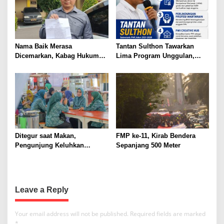
a
t
i
Nama Baik Merasa
Tantan Sulthon Tawarkan
o
Dicemarkan, Kabag Hukum
Lima Program Unggulan,
n
dan HAM Buat Laporan ke
Siap Bawa PWI Jawa Barat
Polisi dengan Pasal UU ITE
Lebih Adaptif dan Sejahtera
Ditegur saat Makan,
FMP ke-11, Kirab Bendera
Pengunjung Keluhkan
Sepanjang 500 Meter
Pengelolaan Pujasera Pasar
Jambu Dua
Leave a Reply
Your email address will not be published.
Required fields are marked
*