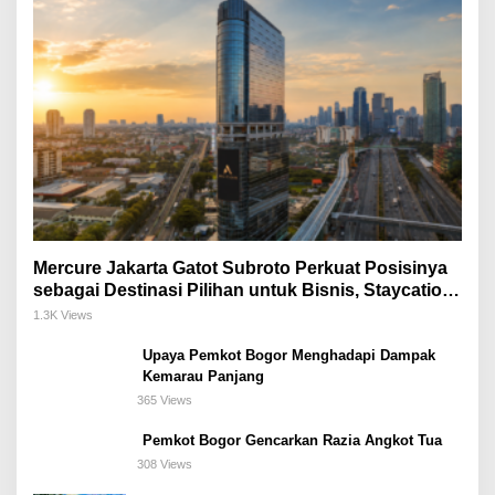
Mercure Jakarta Gatot Subroto Perkuat Posisinya
sebagai Destinasi Pilihan untuk Bisnis, Staycation,
Meeting, dan Kuliner di Jakarta Selatan
1.3K Views
Upaya Pemkot Bogor Menghadapi Dampak
Kemarau Panjang
365 Views
Pemkot Bogor Gencarkan Razia Angkot Tua
308 Views