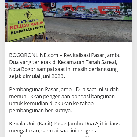
u
n
g
P
a
s
a
r
J
BOGORONLINE.com – Revitalisasi Pasar Jambu
a
m
Dua yang terletak di Kecamatan Tanah Sareal,
b
Kota Bogor sampai saat ini masih berlangsung
u
sejak dimulai Juni 2023.
D
u
Pembangunan Pasar Jambu Dua saat ini sudah
a
menunjukkan pengerjaan pondasi bangunan
1
.
untuk kemudian dilakukan ke tahap
0
pembangunan berikutnya.
0
0
Kepala Unit (Kanit) Pasar Jambu Dua Aji Firdaus,
L
mengatakan, sampai saat ini progres
e
b