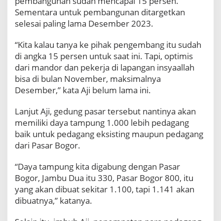
pembangunan sudah mencapai 15 persen.
i
Sementara untuk pembangunan ditargetkan
h
selesai paling lama Desember 2023.
P
e
“Kita kalau tanya ke pihak pengembang itu sudah
d
di angka 15 persen untuk saat ini. Tapi, optimis
a
g
dari mandor dan pekerja di lapangan insyaallah
a
bisa di bulan November, maksimalnya
n
Desember,” kata Aji belum lama ini.
g
Lanjut Aji, gedung pasar tersebut nantinya akan
memiliki daya tampung 1.000 lebih pedagang
baik untuk pedagang eksisting maupun pedagang
dari Pasar Bogor.
“Daya tampung kita digabung dengan Pasar
Bogor, Jambu Dua itu 330, Pasar Bogor 800, itu
yang akan dibuat sekitar 1.100, tapi 1.141 akan
dibuatnya,” katanya.