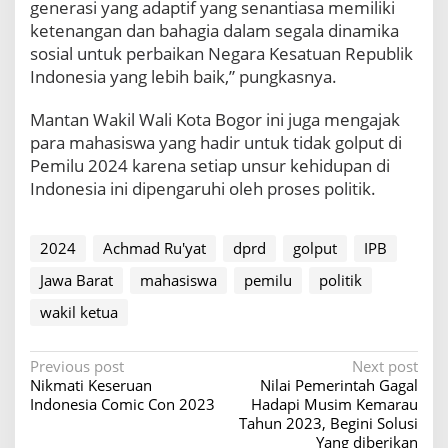
generasi yang adaptif yang senantiasa memiliki
l
e
ketenangan dan bahagia dalam segala dinamika
k
sosial untuk perbaikan Negara Kesatuan Republik
Indonesia yang lebih baik,” pungkasnya.
P
o
Mantan Wakil Wali Kota Bogor ini juga mengajak
l
i
para mahasiswa yang hadir untuk tidak golput di
t
Pemilu 2024 karena setiap unsur kehidupan di
i
Indonesia ini dipengaruhi oleh proses politik.
k
2024
Achmad Ru'yat
dprd
golput
IPB
Jawa Barat
mahasiswa
pemilu
politik
wakil ketua
P
Previous post
Next post
Nikmati Keseruan
Nilai Pemerintah Gagal
o
Indonesia Comic Con 2023
Hadapi Musim Kemarau
s
Tahun 2023, Begini Solusi
Yang diberikan