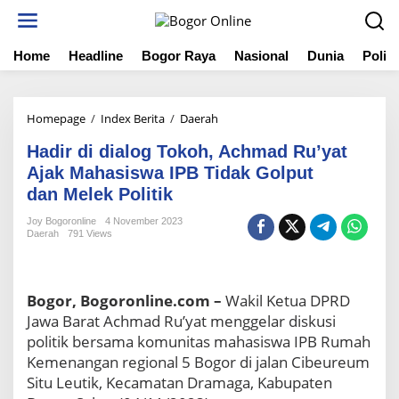
S
k
i
Home
Headline
Bogor Raya
Nasional
Dunia
Politi
p
t
o
c
Homepage
/
Index Berita
/
Daerah
H
o
a
n
Hadir di dialog Tokoh, Achmad Ru’yat
d
t
i
Ajak Mahasiswa IPB Tidak Golput
e
r
dan Melek Politik
n
d
t
i
Joy Bogoronline
4 November 2023
Daerah
791 Views
d
i
a
l
Bogor, Bogoronline.com –
Wakil Ketua DPRD
o
Jawa Barat Achmad Ru’yat menggelar diskusi
g
T
politik bersama komunitas mahasiswa IPB Rumah
o
Kemenangan regional 5 Bogor di jalan Cibeureum
k
Situ Leutik, Kecamatan Dramaga, Kabupaten
o