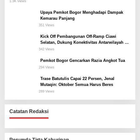
Meeting, dan Kuliner di Jakarta Selatan
1.3K Views
Upaya Pemkot Bogor Menghadapi Dampak
Kemarau Panjang
351 Views
Kick Off Pembangunan Off-Ramp Ciawi
Selatan, Dukung Konektivitas Antarwilayah di
Bogor Selatan
342 Views
Pemkot Bogor Gencarkan Razia Angkot Tua
294 Views
Trase Batutulis Capai 22 Persen, Jenal
Mutaqin: Oktober Semua Harus Beres
289 Views
Catatan Redaksi
Perumda Tirta Kahuripan