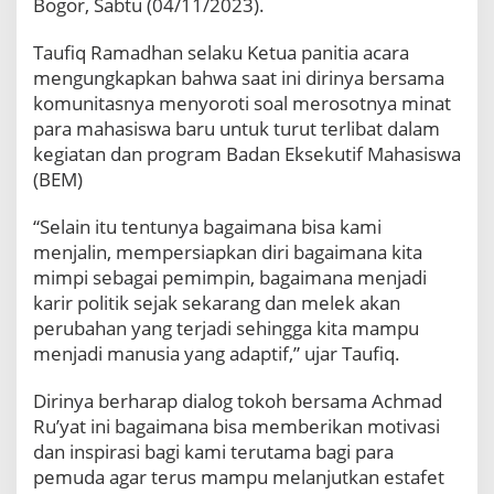
Bogor, Sabtu (04/11/2023).
h
,
Taufiq Ramadhan selaku Ketua panitia acara
A
c
mengungkapkan bahwa saat ini dirinya bersama
h
komunitasnya menyoroti soal merosotnya minat
m
para mahasiswa baru untuk turut terlibat dalam
a
kegiatan dan program Badan Eksekutif Mahasiswa
d
(BEM)
R
u
'
“Selain itu tentunya bagaimana bisa kami
y
menjalin, mempersiapkan diri bagaimana kita
a
mimpi sebagai pemimpin, bagaimana menjadi
t
karir politik sejak sekarang dan melek akan
A
j
perubahan yang terjadi sehingga kita mampu
a
menjadi manusia yang adaptif,” ujar Taufiq.
k
M
Dirinya berharap dialog tokoh bersama Achmad
a
Ru’yat ini bagaimana bisa memberikan motivasi
h
dan inspirasi bagi kami terutama bagi para
a
s
pemuda agar terus mampu melanjutkan estafet
i