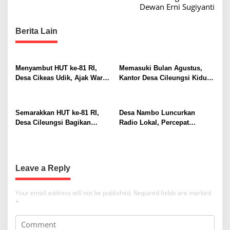
t
Dewan Erni Sugiyanti
n
a
Berita Lain
v
i
Menyambut HUT ke-81 RI,
Memasuki Bulan Agustus,
g
Desa Cikeas Udik, Ajak Warga
Kantor Desa Cileungsi Kidul
a
Kibarkan Merah Putih
Tampil Beda
t
Semarakkan HUT ke-81 RI,
Desa Nambo Luncurkan
i
Desa Cileungsi Bagikan
Radio Lokal, Percepat
o
Bendera Merah Putih ke
Informasi Warga
Warga
n
Leave a Reply
Your email address will not be published.
Required fields are marked
*