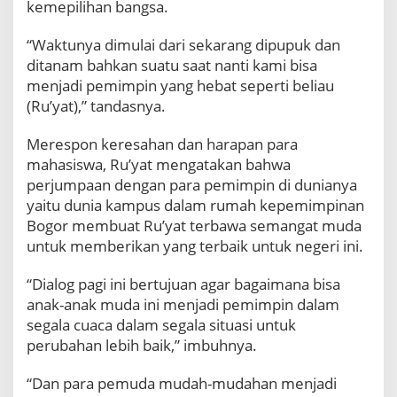
kemepilihan bangsa.
s
w
“Waktunya dimulai dari sekarang dipupuk dan
a
ditanam bahkan suatu saat nanti kami bisa
I
P
menjadi pemimpin yang hebat seperti beliau
B
(Ru’yat),” tandasnya.
T
i
Merespon keresahan dan harapan para
d
mahasiswa, Ru’yat mengatakan bahwa
a
perjumpaan dengan para pemimpin di dunianya
k
G
yaitu dunia kampus dalam rumah kepemimpinan
o
Bogor membuat Ru’yat terbawa semangat muda
l
untuk memberikan yang terbaik untuk negeri ini.
p
u
“Dialog pagi ini bertujuan agar bagaimana bisa
t
d
anak-anak muda ini menjadi pemimpin dalam
a
segala cuaca dalam segala situasi untuk
n
perubahan lebih baik,” imbuhnya.
M
“Dan para pemuda mudah-mudahan menjadi
e