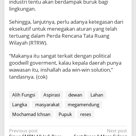
industri tentu akan berdampak buruk bagi
r
a
lingkungan.
s
i
Sehingga, lanjutnya, perlu adanya ketegasan dari
M
eksekutif untuk menegakan aturan yang telah
a
tertuang dalam Perda Rencana Tata Ruang
s
Wilayah (RTRW).
y
a
r
“Makanya itu sangat terkait dengan political
a
goodwill goverment, kalau kepala daerah punya
k
wawasan itu, inshallah ada win-win solution,”
a
tandasnya. (cok)
t
M
a
s
Alih Fungsi
Aspirasi
dewan
Lahan
y
Langka
masyarakat
megamendung
a
r
Mochamad Ichsan
Pupuk
reses
a
k
a
P
Previous post
Next post
t