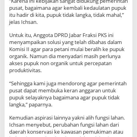
“Karena ini kebijakan sangat didukung pemerintah
A
pusat, bagaimana agar kembali kedaulatan pupuk
l
itu hadir di kita, pupuk tidak langka, tidak mahal,”
i
jelas Ichsan.
h
F
u
Untuk itu, Anggota DPRD Jabar Fraksi PKS ini
n
menyampaikan solusi yang telah dibahas dalam
g
Komisi II agar para petani mulai beralih ke pupuk
s
organik. Namun dia menyadari masih perlunya
i
akses pupuk non organik untuk percepatan
L
a
produktivitas.
h
a
“Sehingga kami juga mendorong agar pemerintah
n
pusat dapat membuka keran anggaran untuk
J
pupuk selayaknya bagaimana agar pupuk tidak
a
langka,” paparnya.
d
i
A
Kemudian aspirasi lainnya yakni alih fungsi lahan.
s
Ichsan menyebut, perubahan fungsi lahan dari
p
daerah konservasi ke kawasan pemukiman atau
i