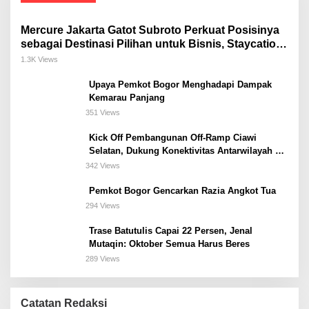
Mercure Jakarta Gatot Subroto Perkuat Posisinya
sebagai Destinasi Pilihan untuk Bisnis, Staycation,
Meeting, dan Kuliner di Jakarta Selatan
1.3K Views
Upaya Pemkot Bogor Menghadapi Dampak
Kemarau Panjang
351 Views
Kick Off Pembangunan Off-Ramp Ciawi
Selatan, Dukung Konektivitas Antarwilayah di
Bogor Selatan
342 Views
Pemkot Bogor Gencarkan Razia Angkot Tua
294 Views
Trase Batutulis Capai 22 Persen, Jenal
Mutaqin: Oktober Semua Harus Beres
289 Views
Catatan Redaksi