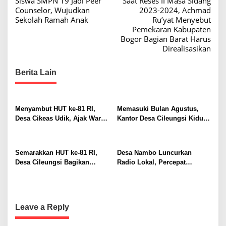
Siswa SMPN 19 Jadi Peer
Saat Reses II Masa Sidang
o
M
Counselor, Wujudkan
2023-2024, Achmad
e
s
Sekolah Ramah Anak
Ru’yat Menyebut
g
Pemekaran Kabupaten
t
a
Bogor Bagian Barat Harus
m
n
Direalisasikan
e
a
n
Berita Lain
d
v
u
i
n
g
g
Menyambut HUT ke-81 RI,
Memasuki Bulan Agustus,
a
Desa Cikeas Udik, Ajak Warga
Kantor Desa Cileungsi Kidul
Kibarkan Merah Putih
Tampil Beda
t
i
Semarakkan HUT ke-81 RI,
Desa Nambo Luncurkan
o
Desa Cileungsi Bagikan
Radio Lokal, Percepat
Bendera Merah Putih ke
Informasi Warga
n
Warga
Leave a Reply