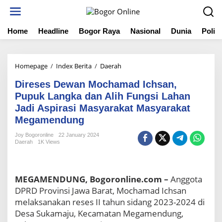
S
k
i
Home
Headline
Bogor Raya
Nasional
Dunia
Politi
p
t
o
c
Homepage
/
Index Berita
/
Daerah
D
o
i
n
Direses Dewan Mochamad Ichsan,
r
t
e
Pupuk Langka dan Alih Fungsi Lahan
e
s
Jadi Aspirasi Masyarakat Masyarakat
n
e
t
Megamendung
s
D
Joy Bogoronline
22 January 2024
e
Daerah
1K Views
w
a
n
MEGAMENDUNG, Bogoronline.com –
Anggota
M
o
DPRD Provinsi Jawa Barat, Mochamad Ichsan
c
melaksanakan reses II tahun sidang 2023-2024 di
h
Desa Sukamaju, Kecamatan Megamendung,
a