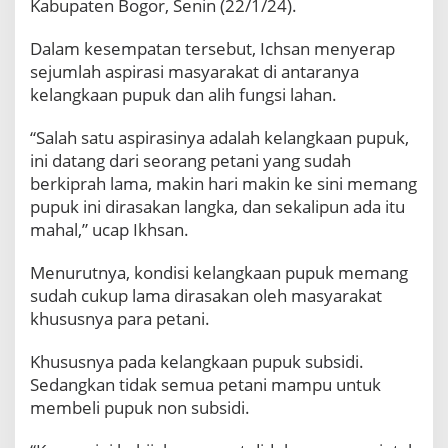
Kabupaten Bogor, Senin (22/1/24).
m
a
Dalam kesempatan tersebut, Ichsan menyerap
d
I
sejumlah aspirasi masyarakat di antaranya
c
kelangkaan pupuk dan alih fungsi lahan.
h
s
“Salah satu aspirasinya adalah kelangkaan pupuk,
a
ini datang dari seorang petani yang sudah
n
,
berkiprah lama, makin hari makin ke sini memang
P
pupuk ini dirasakan langka, dan sekalipun ada itu
u
mahal,” ucap Ikhsan.
p
u
Menurutnya, kondisi kelangkaan pupuk memang
k
sudah cukup lama dirasakan oleh masyarakat
L
a
khususnya para petani.
n
g
Khususnya pada kelangkaan pupuk subsidi.
k
Sedangkan tidak semua petani mampu untuk
a
membeli pupuk non subsidi.
d
a
n