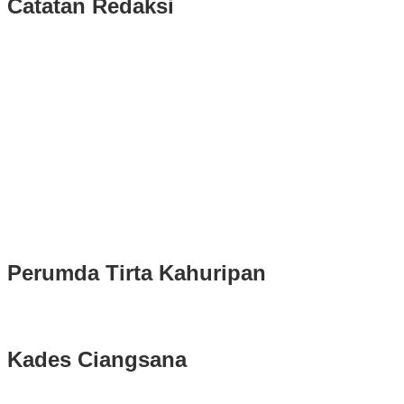
Catatan Redaksi
Puluhan Ribu Masyarakat Bumi Tegar Beriman, Sambut Sukacita
Kedatangan Bupati Rudy Susmanto dan Wakil Bupati Bogor Ade
Ruhandi
Rudy Susmanto dan Ade Ruhandi Resmi Dilantik Presiden
Prabowo Sebagai Bupati Bogor dan Wakil Bupati Bogor Periode
2025-2030
Longsor di Sukajaya, Logistik Hasil Pemungutan Suara Pilkada
Serentak 2024 di Kabupaten Bogor Belum Bisa di Angkut ke PPS
Perumda Tirta Kahuripan
Kades Ciangsana