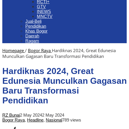
RCTI+
GTV
INEWS
MNCTV
Jual-Beli
Pendidikan
Khas Bogor
Daerah
Ragam
Homepage
/
Bogor Raya
Hardiknas 2024, Great Edunesia
Munculkan Gagasan Baru Transformasi Pendidikan
Hardiknas 2024, Great
Edunesia Munculkan Gagasan
Baru Transformasi
Pendidikan
RZ Bunai
2 May 2024
2 May 2024
Bogor Raya
,
Headline
,
Nasional
789 views