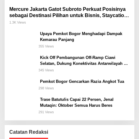
Mercure Jakarta Gatot Subroto Perkuat Posisinya
sebagai Destinasi Pilihan untuk Bisnis, Staycation,
Meeting, dan Kuliner di Jakarta Selatan
1.3K Views
Upaya Pemkot Bogor Menghadapi Dampak
Kemarau Panjang
355 Views
Kick Off Pembangunan Off-Ramp Ciawi
Selatan, Dukung Konektivitas Antarwilayah di
Bogor Selatan
345 Views
Pemkot Bogor Gencarkan Razia Angkot Tua
298 Views
Trase Batutulis Capai 22 Persen, Jenal
Mutaqin: Oktober Semua Harus Beres
291 Views
Catatan Redaksi