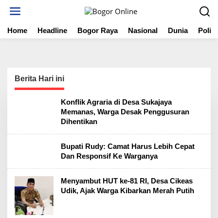
S
k
i
Home
Headline
Bogor Raya
Nasional
Dunia
Politi
p
t
o
c
o
n
Berita Hari ini
t
e
Konflik Agraria di Desa Sukajaya
n
Memanas, Warga Desak Penggusuran
t
Dihentikan
Bupati Rudy: Camat Harus Lebih Cepat
Dan Responsif Ke Warganya
Menyambut HUT ke-81 RI, Desa Cikeas
Udik, Ajak Warga Kibarkan Merah Putih