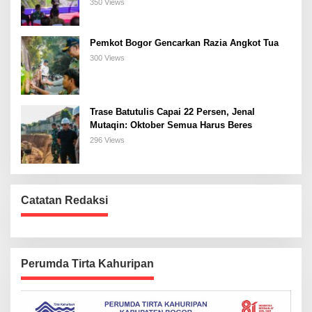
Bogor Selatan
350 Views
Pemkot Bogor Gencarkan Razia Angkot Tua
300 Views
Trase Batutulis Capai 22 Persen, Jenal
Mutaqin: Oktober Semua Harus Beres
296 Views
Catatan Redaksi
Perumda Tirta Kahuripan