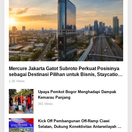
Mercure Jakarta Gatot Subroto Perkuat Posisinya
sebagai Destinasi Pilihan untuk Bisnis, Staycation,
Meeting, dan Kuliner di Jakarta Selatan
1.3K Views
Upaya Pemkot Bogor Menghadapi Dampak
Kemarau Panjang
361 Views
Kick Off Pembangunan Off-Ramp Ciawi
Selatan, Dukung Konektivitas Antarwilayah di