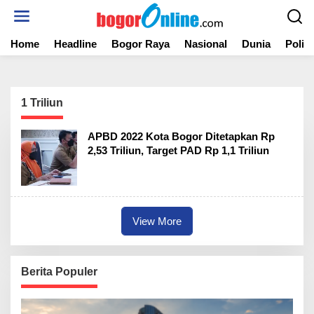
S
k
i
Home
Headline
Bogor Raya
Nasional
Dunia
Politi
p
t
o
c
o
1 Triliun
n
t
APBD 2022 Kota Bogor Ditetapkan Rp
e
2,53 Triliun, Target PAD Rp 1,1 Triliun
n
t
View More
Berita Populer