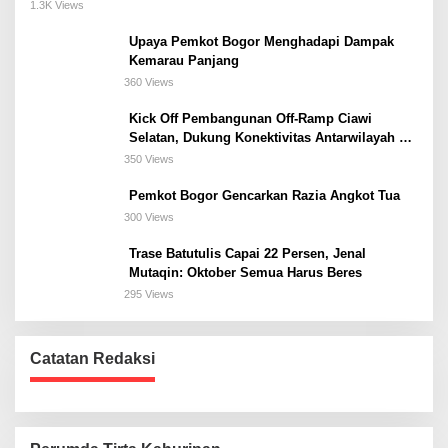
Meeting, dan Kuliner di Jakarta Selatan
1.3K Views
Upaya Pemkot Bogor Menghadapi Dampak
Kemarau Panjang
360 Views
Kick Off Pembangunan Off-Ramp Ciawi
Selatan, Dukung Konektivitas Antarwilayah di
Bogor Selatan
350 Views
Pemkot Bogor Gencarkan Razia Angkot Tua
300 Views
Trase Batutulis Capai 22 Persen, Jenal
Mutaqin: Oktober Semua Harus Beres
295 Views
Catatan Redaksi