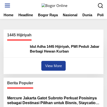
S
k
i
Home
Headline
Bogor Raya
Nasional
Dunia
Politi
p
t
o
c
o
1445 Hijiriyah
n
t
Idul Adha 1445 Hijiriyah, PWI Peduli Jabar
e
Berbagi Hewan Kurban
n
t
View More
Berita Populer
Mercure Jakarta Gatot Subroto Perkuat Posisinya
sebagai Destinasi Pilihan untuk Bisnis, Staycation,