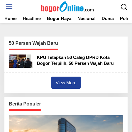
S
k
i
Home
Headline
Bogor Raya
Nasional
Dunia
Politi
p
t
o
c
o
50 Persen Wajah Baru
n
t
KPU Tetapkan 50 Caleg DPRD Kota
e
Bogor Terpilih, 50 Persen Wajah Baru
n
t
View More
Berita Populer