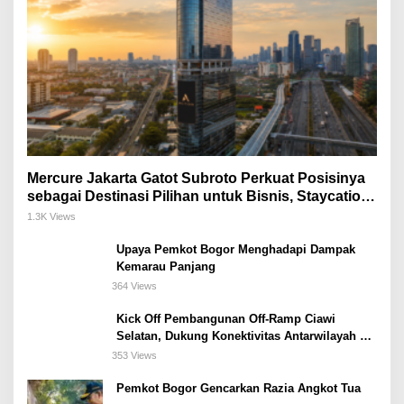
Mercure Jakarta Gatot Subroto Perkuat Posisinya
sebagai Destinasi Pilihan untuk Bisnis, Staycation,
Meeting, dan Kuliner di Jakarta Selatan
1.3K Views
Upaya Pemkot Bogor Menghadapi Dampak
Kemarau Panjang
364 Views
Kick Off Pembangunan Off-Ramp Ciawi
Selatan, Dukung Konektivitas Antarwilayah di
Bogor Selatan
353 Views
Pemkot Bogor Gencarkan Razia Angkot Tua