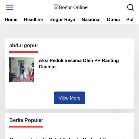
S
k
i
Home
Headline
Bogor Raya
Nasional
Dunia
Politi
p
t
o
c
o
abdul gopur
n
t
Aksi Peduli Sesama Oleh PP Ranting
e
Cipenjo
n
t
View More
Berita Populer