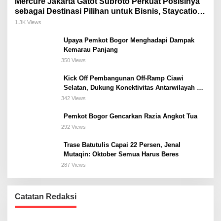
Mercure Jakarta Gatot Subroto Perkuat Posisinya
sebagai Destinasi Pilihan untuk Bisnis, Staycation,
Meeting, dan Kuliner di Jakarta Selatan
1.3K Views
Upaya Pemkot Bogor Menghadapi Dampak
Kemarau Panjang
350 Views
Kick Off Pembangunan Off-Ramp Ciawi
Selatan, Dukung Konektivitas Antarwilayah di
Bogor Selatan
342 Views
Pemkot Bogor Gencarkan Razia Angkot Tua
292 Views
Trase Batutulis Capai 22 Persen, Jenal
Mutaqin: Oktober Semua Harus Beres
287 Views
Catatan Redaksi