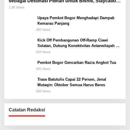
sebagai Destinasi Pilihan untuk Bisnis, Staycation,
Meeting, dan Kuliner di Jakarta Selatan
1.3K Views
Upaya Pemkot Bogor Menghadapi Dampak
Kemarau Panjang
365 Views
Kick Off Pembangunan Off-Ramp Ciawi
Selatan, Dukung Konektivitas Antarwilayah di
Bogor Selatan
353 Views
Pemkot Bogor Gencarkan Razia Angkot Tua
305 Views
Trase Batutulis Capai 22 Persen, Jenal
Mutaqin: Oktober Semua Harus Beres
298 Views
Catatan Redaksi