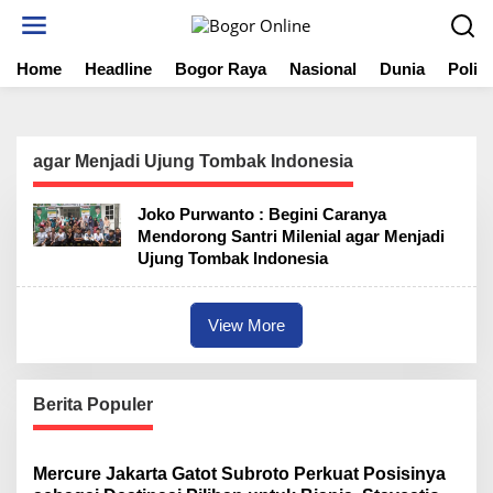
S
k
i
Home
Headline
Bogor Raya
Nasional
Dunia
Politi
p
t
o
c
o
agar Menjadi Ujung Tombak Indonesia
n
t
Joko Purwanto : Begini Caranya
e
Mendorong Santri Milenial agar Menjadi
n
Ujung Tombak Indonesia
t
View More
Berita Populer
Mercure Jakarta Gatot Subroto Perkuat Posisinya