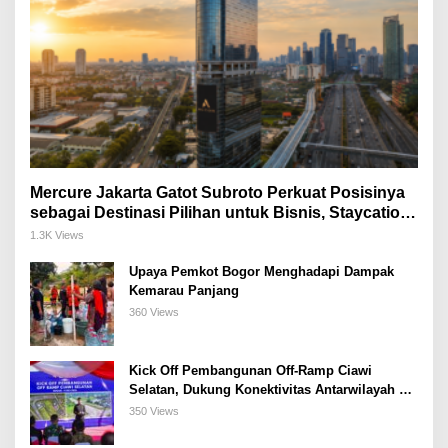
Mercure Jakarta Gatot Subroto Perkuat Posisinya
sebagai Destinasi Pilihan untuk Bisnis, Staycation,
Meeting, dan Kuliner di Jakarta Selatan
1.3K Views
Upaya Pemkot Bogor Menghadapi Dampak
Kemarau Panjang
360 Views
Kick Off Pembangunan Off-Ramp Ciawi
Selatan, Dukung Konektivitas Antarwilayah di
Bogor Selatan
350 Views