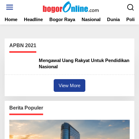
S
k
i
Home
Headline
Bogor Raya
Nasional
Dunia
Politi
p
t
o
c
o
APBN 2021
n
t
Mengawal Uang Rakyat Untuk Pendidikan
e
Nasional
n
t
View More
Berita Populer