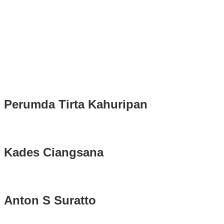
Kedatangan Bupati Rudy Susmanto dan Wakil Bupati Bogor Ade
Ruhandi
Rudy Susmanto dan Ade Ruhandi Resmi Dilantik Presiden
Prabowo Sebagai Bupati Bogor dan Wakil Bupati Bogor Periode
2025-2030
Longsor di Sukajaya, Logistik Hasil Pemungutan Suara Pilkada
Serentak 2024 di Kabupaten Bogor Belum Bisa di Angkut ke PPS
Perumda Tirta Kahuripan
Kades Ciangsana
Anton S Suratto