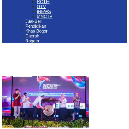
RCTI+
GTV
INEWS
MNCTV
Jual-Beli
Pendidikan
Khas Bogor
Daerah
Ragam
The Jungle Waterpark Bogor Kembali Raih Top Brand Award 2026
DPRD Kota Bogor Evaluasi DTSEN Bansos Pasca Ground
Checking