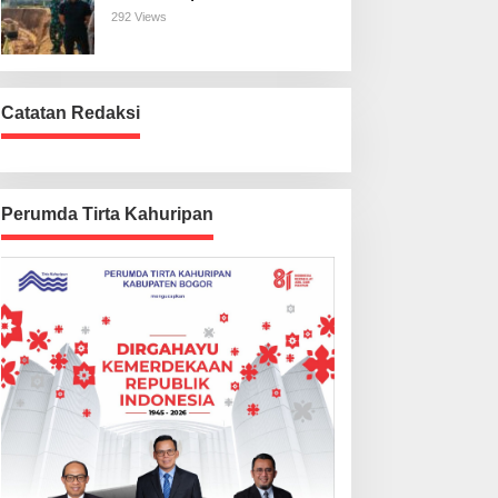
Harus Beres
292 Views
Catatan Redaksi
Perumda Tirta Kahuripan