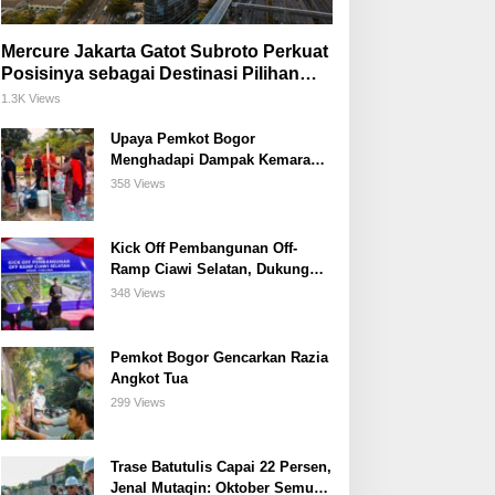
Mercure Jakarta Gatot Subroto Perkuat
Posisinya sebagai Destinasi Pilihan
untuk Bisnis, Staycation, Meeting, dan
1.3K Views
Kuliner di Jakarta Selatan
Upaya Pemkot Bogor
Menghadapi Dampak Kemarau
Panjang
358 Views
Kick Off Pembangunan Off-
Ramp Ciawi Selatan, Dukung
Konektivitas Antarwilayah di
348 Views
Bogor Selatan
Pemkot Bogor Gencarkan Razia
Angkot Tua
299 Views
Trase Batutulis Capai 22 Persen,
Jenal Mutaqin: Oktober Semua