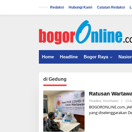
S
k
Redaksi
Hubungi Kami
Catatan Redaksi
L
i
p
t
o
c
o
n
t
Home
Headline
Bogor Raya
Nasion
e
n
t
di Gedung
Ratusan Wartawa
Headline
,
Kesehatan
|
13 A
BOGORONLINE.com, JAKAR
yang diselenggarakan 