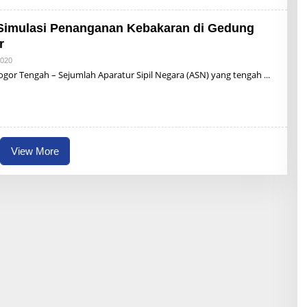
I
 Simulasi Penanganan Kebakaran di Gedung
r
2020
B
Y
r Tengah – Sejumlah Aparatur Sipil Negara (ASN) yang tengah
R
Z
B
U
N
A
I
View More