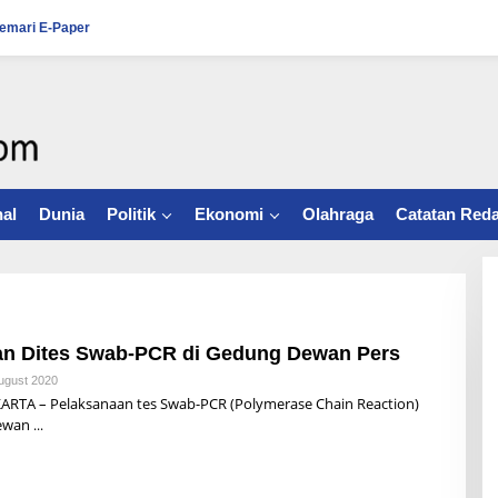
emari E-Paper
al
Dunia
Politik
Ekonomi
Olahraga
Catatan Reda
n Dites Swab-PCR di Gedung Dewan Pers
ugust 2020
B
Y
TA – Pelaksanaan tes Swab-PCR (Polymerase Chain Reaction)
R
Dewan
Z
B
U
N
A