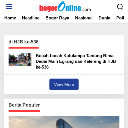
S
k
i
Home
Headline
Bogor Raya
Nasional
Dunia
Politi
p
t
o
c
o
di HJB ke-536
n
t
Bocah-bocah Katulampa Tantang Bima-
e
Dedie Main Egrang dan Kelereng di HJB
n
ke-536
t
View More
Berita Populer