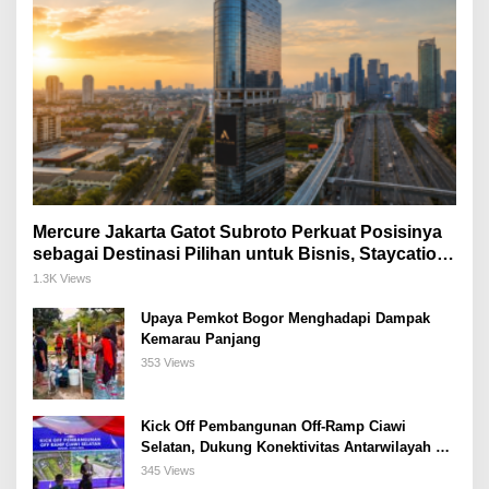
Mercure Jakarta Gatot Subroto Perkuat Posisinya
sebagai Destinasi Pilihan untuk Bisnis, Staycation,
Meeting, dan Kuliner di Jakarta Selatan
1.3K Views
Upaya Pemkot Bogor Menghadapi Dampak
Kemarau Panjang
353 Views
Kick Off Pembangunan Off-Ramp Ciawi
Selatan, Dukung Konektivitas Antarwilayah di
Bogor Selatan
345 Views