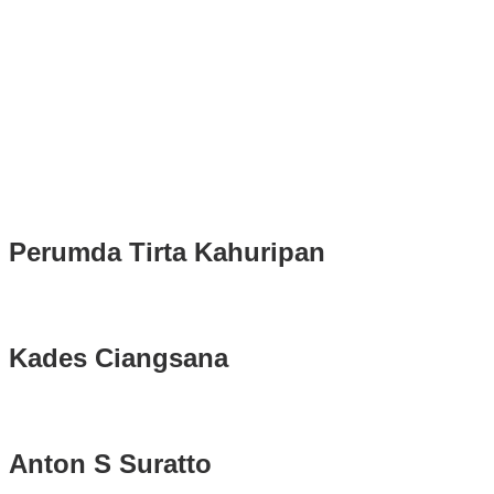
Puluhan Ribu Masyarakat Bumi Tegar Beriman, Sambut Sukacita
Kedatangan Bupati Rudy Susmanto dan Wakil Bupati Bogor Ade
Ruhandi
Rudy Susmanto dan Ade Ruhandi Resmi Dilantik Presiden
Prabowo Sebagai Bupati Bogor dan Wakil Bupati Bogor Periode
2025-2030
Longsor di Sukajaya, Logistik Hasil Pemungutan Suara Pilkada
Serentak 2024 di Kabupaten Bogor Belum Bisa di Angkut ke PPS
Perumda Tirta Kahuripan
Kades Ciangsana
Anton S Suratto