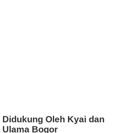
Tekankan Integritas dan Ketahanan Energi
Upaya Pemkot Bogor Menghadapi Dampak Kemarau Panjang
Pengelolaan Sampah Berbasis Waste to Energy Butuh Kolaborasi
Semua Pihak
PWI, KONI, KNPI, Kadin, dan Blackcats Gelar Nobar Final Piala
Dunia 2026 Bersama Walikota Bogor
Infrastruktur, Transportasi, dan Mobilitas di Bawah Nahkoda
Dedie-Jenal
Kota dan Kabupaten Bogor Percepat Persiapan Pembangunan
PSEL Bogor Raya
DPRD Kota Bogor Soroti Jalan Kotor Akibat Proyek Trase Baru
Batutulis
Didukung Oleh Kyai dan
Ulama Bogor