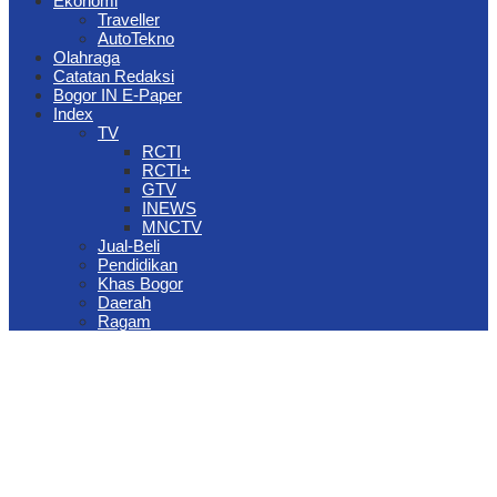
Ekonomi
Traveller
AutoTekno
Olahraga
Catatan Redaksi
Bogor IN E-Paper
Index
TV
RCTI
RCTI+
GTV
INEWS
MNCTV
Jual-Beli
Pendidikan
Khas Bogor
Daerah
Ragam
The Jungle Waterpark Bogor Kembali Raih Top Brand Award 2026
DPRD Kota Bogor Evaluasi DTSEN Bansos Pasca Ground
Checking
Muscab VII Hiswana Migas Bogor Digelar, Dedie Rachim