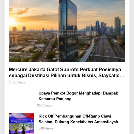
Mercure Jakarta Gatot Subroto Perkuat Posisinya
sebagai Destinasi Pilihan untuk Bisnis, Staycation,
Meeting, dan Kuliner di Jakarta Selatan
1.3K Views
Upaya Pemkot Bogor Menghadapi Dampak
Kemarau Panjang
356 Views
Kick Off Pembangunan Off-Ramp Ciawi
Selatan, Dukung Konektivitas Antarwilayah di
Bogor Selatan
348 Views