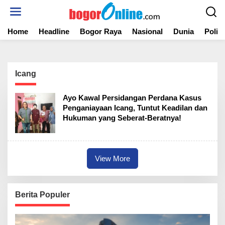
S
k
i
Home
Headline
Bogor Raya
Nasional
Dunia
Politi
p
t
o
c
o
Icang
n
t
Ayo Kawal Persidangan Perdana Kasus
e
Penganiayaan Icang, Tuntut Keadilan dan
n
Hukuman yang Seberat-Beratnya!
t
View More
Berita Populer