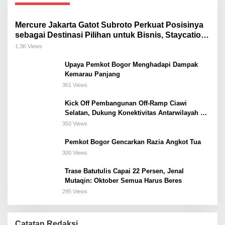
Mercure Jakarta Gatot Subroto Perkuat Posisinya
sebagai Destinasi Pilihan untuk Bisnis, Staycation,
Meeting, dan Kuliner di Jakarta Selatan
1.3K Views
Upaya Pemkot Bogor Menghadapi Dampak
Kemarau Panjang
361 Views
Kick Off Pembangunan Off-Ramp Ciawi
Selatan, Dukung Konektivitas Antarwilayah di
Bogor Selatan
350 Views
Pemkot Bogor Gencarkan Razia Angkot Tua
300 Views
Trase Batutulis Capai 22 Persen, Jenal
Mutaqin: Oktober Semua Harus Beres
295 Views
Catatan Redaksi