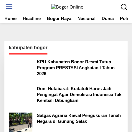
S
k
i
Home
Headline
Bogor Raya
Nasional
Dunia
Politi
p
t
o
c
o
n
kabupaten bogor
t
e
KPU Kabupaten Bogor Resmi Tutup
n
Program PRESTASI Angkatan I Tahun
t
2026
Doni Hutabarat: Kudatuli Harus Jadi
Pengingat Agar Demokrasi Indonesia Tak
Kembali Dibungkam
Satgas Agraria Kawal Pengukuran Tanah
Negara di Gunung Salak