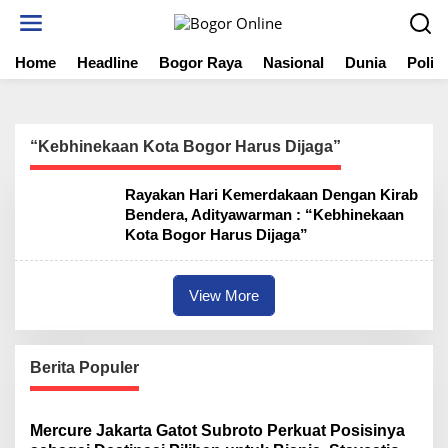
S
k
i
Home
Headline
Bogor Raya
Nasional
Dunia
Politi
p
t
o
c
o
“Kebhinekaan Kota Bogor Harus Dijaga”
n
t
Rayakan Hari Kemerdakaan Dengan Kirab
e
Bendera, Adityawarman : “Kebhinekaan
n
Kota Bogor Harus Dijaga”
t
View More
Berita Populer
Mercure Jakarta Gatot Subroto Perkuat Posisinya