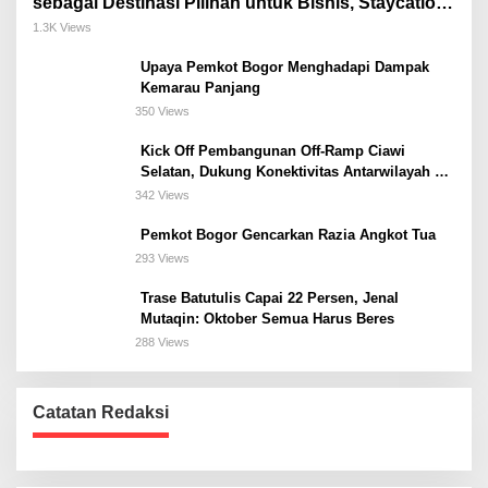
sebagai Destinasi Pilihan untuk Bisnis, Staycation,
Meeting, dan Kuliner di Jakarta Selatan
1.3K Views
Upaya Pemkot Bogor Menghadapi Dampak
Kemarau Panjang
350 Views
Kick Off Pembangunan Off-Ramp Ciawi
Selatan, Dukung Konektivitas Antarwilayah di
Bogor Selatan
342 Views
Pemkot Bogor Gencarkan Razia Angkot Tua
293 Views
Trase Batutulis Capai 22 Persen, Jenal
Mutaqin: Oktober Semua Harus Beres
288 Views
Catatan Redaksi