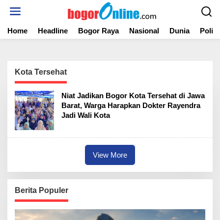
S
k
i
Home
Headline
Bogor Raya
Nasional
Dunia
Politi
p
t
o
c
o
Kota Tersehat
n
t
Niat Jadikan Bogor Kota Tersehat di Jawa
e
Barat, Warga Harapkan Dokter Rayendra
n
Jadi Wali Kota
t
View More
Berita Populer