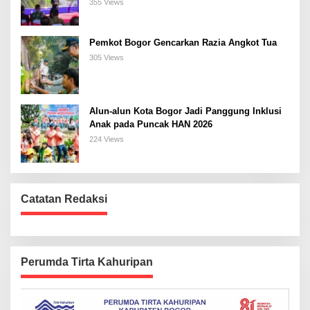
Bogor Selatan
355 Views
Pemkot Bogor Gencarkan Razia Angkot Tua
305 Views
Alun-alun Kota Bogor Jadi Panggung Inklusi
Anak pada Puncak HAN 2026
224 Views
Catatan Redaksi
Perumda Tirta Kahuripan