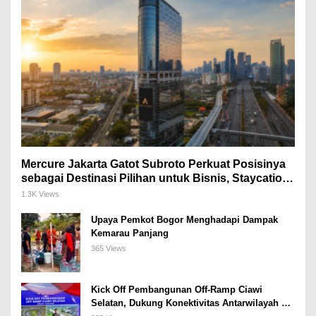
Mercure Jakarta Gatot Subroto Perkuat Posisinya
sebagai Destinasi Pilihan untuk Bisnis, Staycation,
Meeting, dan Kuliner di Jakarta Selatan
1.3K Views
Upaya Pemkot Bogor Menghadapi Dampak
Kemarau Panjang
365 Views
Kick Off Pembangunan Off-Ramp Ciawi
Selatan, Dukung Konektivitas Antarwilayah di